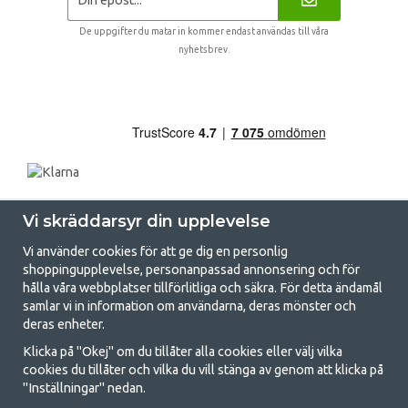
De uppgifter du matar in kommer endast användas till våra
nyhetsbrev.
Vi skräddarsyr din upplevelse
Vi använder cookies för att ge dig en personlig
shoppingupplevelse, personanpassad annonsering och för
hålla våra webbplatser tillförlitliga och säkra. För detta ändamål
samlar vi in information om användarna, deras mönster och
GetCamping.se - Din butik för camping
deras enheter.
och uteliv
Klicka på "Okej" om du tillåter alla cookies eller välj vilka
cookies du tillåter och vilka du vill stänga av genom att klicka på
Att campa kan antingen vara en livsstil eller ett sätt att samla familjen
"Inställningar" nedan.
för ett gemensamt äventyr. Oavsett vilken kategori du tillhör hittar du