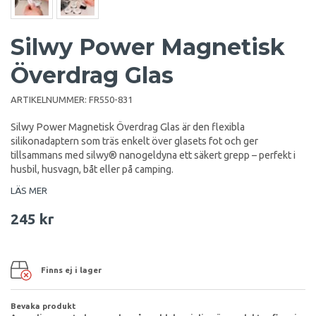
Silwy Power Magnetisk
Överdrag Glas
ARTIKELNUMMER:
FR550-831
Silwy Power Magnetisk Överdrag Glas är den flexibla
silikonadaptern som träs enkelt över glasets fot och ger
tillsammans med silwy® nanogeldyna ett säkert grepp – perfekt i
husbil, husvagn, båt eller på camping.
LÄS MER
245 kr
Finns ej i lager
Bevaka produkt