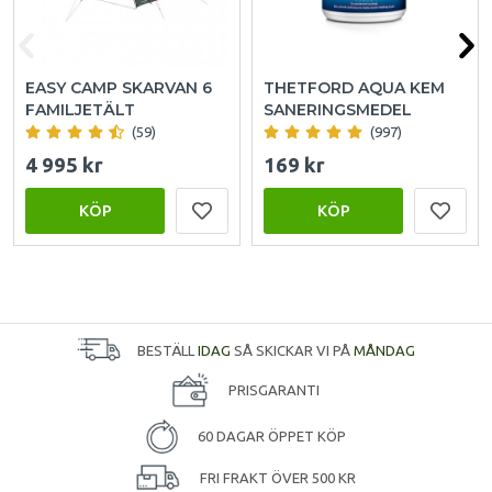
EASY CAMP SKARVAN 6
THETFORD AQUA KEM
FAMILJETÄLT
SANERINGSMEDEL
(59)
(997)
4 995 kr
169 kr
KÖP
KÖP
BESTÄLL
IDAG
SÅ SKICKAR VI PÅ
MÅNDAG
PRISGARANTI
60 DAGAR ÖPPET KÖP
FRI FRAKT ÖVER 500 KR