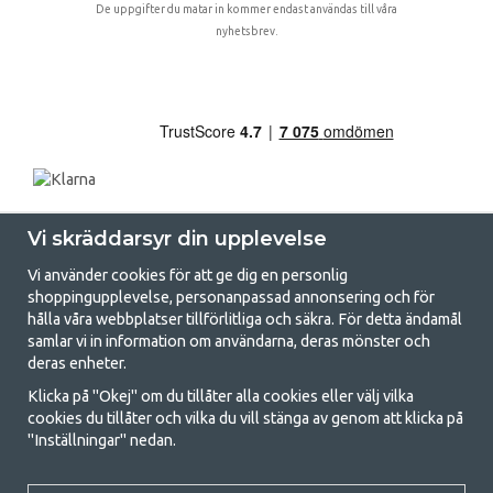
De uppgifter du matar in kommer endast användas till våra
nyhetsbrev.
Vi skräddarsyr din upplevelse
Vi använder cookies för att ge dig en personlig
shoppingupplevelse, personanpassad annonsering och för
hålla våra webbplatser tillförlitliga och säkra. För detta ändamål
samlar vi in information om användarna, deras mönster och
GetCamping.se - Din butik för camping
deras enheter.
och uteliv
Klicka på "Okej" om du tillåter alla cookies eller välj vilka
cookies du tillåter och vilka du vill stänga av genom att klicka på
Att campa kan antingen vara en livsstil eller ett sätt att samla familjen
"Inställningar" nedan.
för ett gemensamt äventyr. Oavsett vilken kategori du tillhör hittar du
allt du behöver av campingtillbehör hos oss. Vi tycker att alla ska ha råd
med att campa så därför erbjuder vi riktigt bra priser på familjetält,