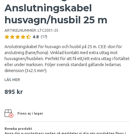
Anslutningskabel
husvagn/husbil 25 m
ARTIKELNUMMER:
LTC2031-25
4.8
(17)
Anslutningskabel för husvagn och husbil på 25 m. CEE-don för
anslutning (hane/hona). Vinklad kontakt med extra uttag mot
husvagnen/husbilen. Perfekt för att få ett/ett extra uttag i förtältet
eller under markisen. Följer svensk standard gällande ledarnas
dimension (3x2.5 mm²).
LÄS MER
895 kr
Finns ej i lager
Bevaka produkt
Ange din e-postadress nedan så meddelar vi dig när produkten finns i