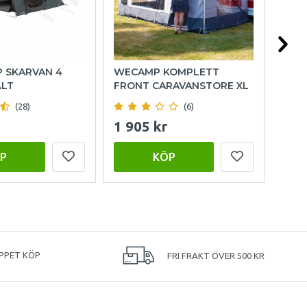
P SKARVAN 4
WECAMP KOMPLETT
HOL
ÄLT
FRONT CARAVANSTORE XL
(28)
(6)
1 905 kr
999
P
KÖP
PPET KÖP
FRI FRAKT ÖVER 500 KR