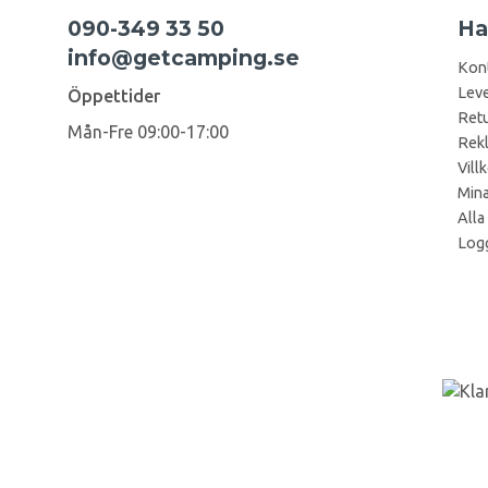
090-349 33 50
Ha
info@getcamping.se
Kon
Leve
Öppettider
Retu
Mån-Fre 09:00-17:00
Rek
Vill
Mina
Alla
Logg