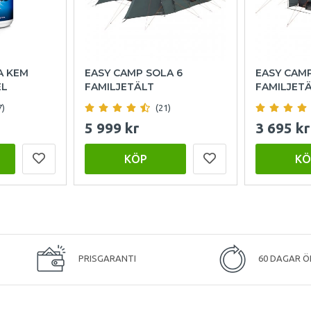
A KEM
EASY CAMP SOLA 6
EASY CAM
EL
FAMILJETÄLT
FAMILJET
7)
(21)
5 999 kr
3 695 kr
KÖP
KÖ
PRISGARANTI
60 DAGAR Ö