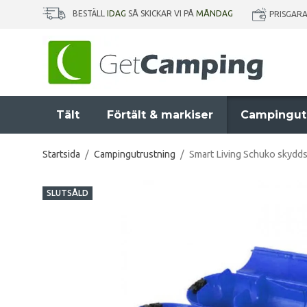
BESTÄLL
IDAG
SÅ SKICKAR VI PÅ
MÅNDAG
PRISGAR
Tält
Förtält & markiser
Campingut
Startsida
/
Campingutrustning
/
Smart Living Schuko skydd
SLUTSÅLD