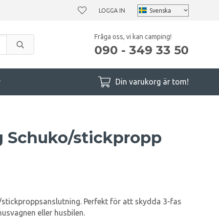
LOGGA IN
Fråga oss, vi kan camping!
090 - 349 33 50
r
Din varukorg är tom!
g Schuko/stickpropp
tickproppsanslutning. Perfekt för att skydda 3-fas
 husvagnen eller husbilen.