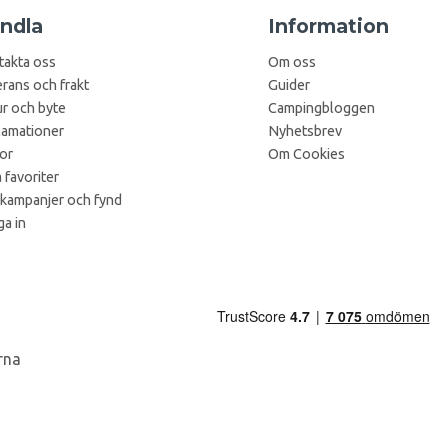
ndla
Information
takta oss
Om oss
rans och frakt
Guider
r och byte
Campingbloggen
lamationer
Nyhetsbrev
kor
Om Cookies
 favoriter
 kampanjer och fynd
a in