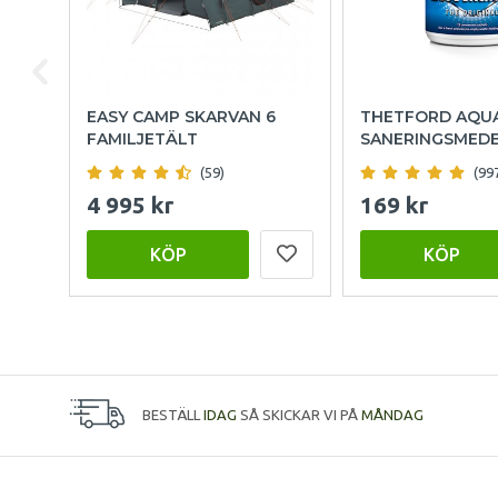
EASY CAMP SKARVAN 6
THETFORD AQU
FAMILJETÄLT
SANERINGSMED
(59)
(99
4 995 kr
169 kr
KÖP
KÖP
BESTÄLL
IDAG
SÅ SKICKAR VI PÅ
MÅNDAG