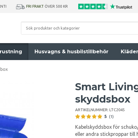
ANTI
FRI FRAKT
ÖVER 500 KR
rustning
Husvagns & husbilstillbehör
Kläde
sbox
Smart Livin
skyddsbox
ARTIKELNUMMER:
LTC2045
5
(1)
Kabelskyddsbox för schuko/s
eller andra stickproppar till