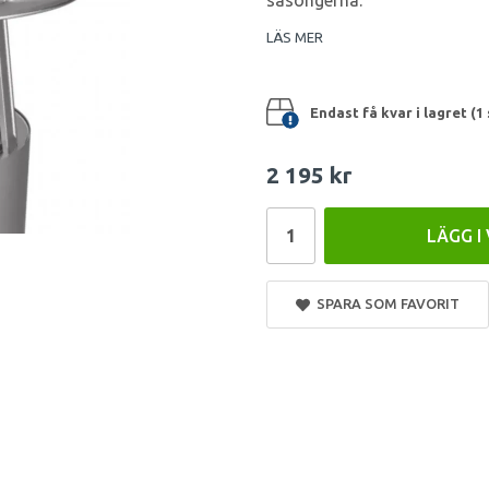
säsongerna.
LÄS MER
Endast få kvar i lagret (1 
2 195 kr
LÄGG I
SPARA SOM FAVORIT