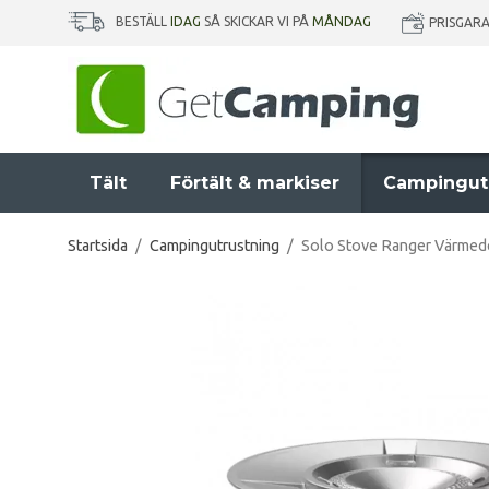
BESTÄLL
IDAG
SÅ SKICKAR VI PÅ
MÅNDAG
PRISGAR
Tält
Förtält & markiser
Campingut
Startsida
/
Campingutrustning
/
Solo Stove Ranger Värmed