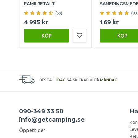
FAMILJETÄLT
SANERINGSMED
(59)
(99
4 995 kr
169 kr
KÖP
KÖP
BESTÄLL
IDAG
SÅ SKICKAR VI PÅ
MÅNDAG
090-349 33 50
Ha
info@getcamping.se
Kon
Leve
Öppettider
Retu