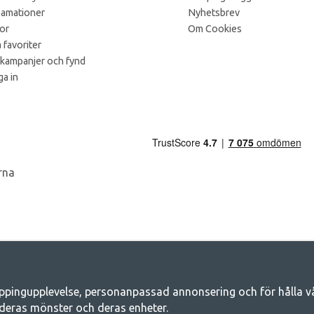
lamationer
Nyhetsbrev
kor
Om Cookies
 favoriter
 kampanjer och fynd
a in
ppingupplevelse, personanpassad annonsering och för hålla våra
Camping.se - Din butik för camping och ut
deras mönster och deras enheter.