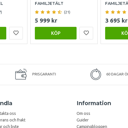
EL
FAMILJETÄLT
FAMILJET
7)
(21)
5 999 kr
3 695 kr
KÖP
KÖ
PRISGARANTI
60 DAGAR Ö
ndla
Information
takta oss
Om oss
rans och frakt
Guider
r och byte
Campingbloggen