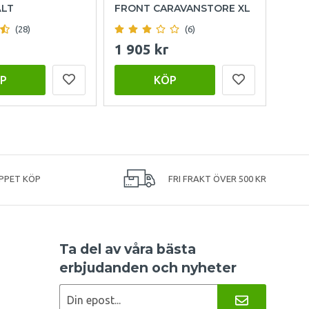
ÄLT
FRONT CARAVANSTORE XL
(28)
(6)
1 905 kr
999
P
KÖP
PPET KÖP
FRI FRAKT ÖVER 500 KR
Ta del av våra bästa
erbjudanden och nyheter