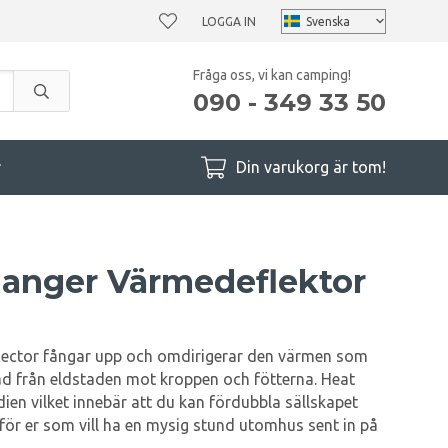
LOGGA IN
Fråga oss, vi kan camping!
090 - 349 33 50
r
Din varukorg är tom!
Ranger Värmedeflektor
lector fångar upp och omdirigerar den värmen som
rad från eldstaden mot kroppen och fötterna. Heat
ien vilket innebär att du kan fördubbla sällskapet
 för er som vill ha en mysig stund utomhus sent in på