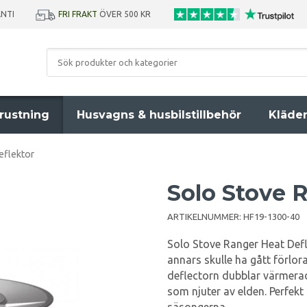
ANTI
FRI FRAKT
ÖVER 500 KR
rustning
Husvagns & husbilstillbehör
Kläde
eflektor
Solo Stove 
ARTIKELNUMMER:
HF19-1300-40
Solo Stove Ranger Heat Def
annars skulle ha gått förlo
deflectorn dubblar värmerad
som njuter av elden. Perfekt