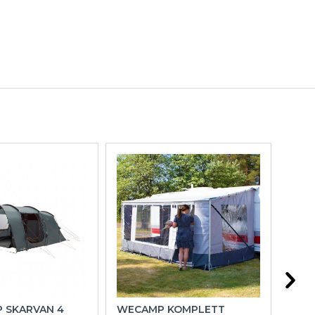
P SKARVAN 4
WECAMP KOMPLETT
HOL