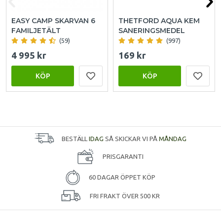
EASY CAMP SKARVAN 6
THETFORD AQUA KEM
FAMILJETÄLT
SANERINGSMEDEL
(59)
(997)
4 995 kr
169 kr
KÖP
KÖP
BESTÄLL
IDAG
SÅ SKICKAR VI PÅ
MÅNDAG
PRISGARANTI
60 DAGAR ÖPPET KÖP
FRI FRAKT ÖVER 500 KR