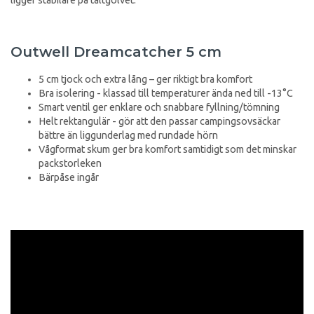
Outwell Dreamcatcher 5 cm
5 cm tjock och extra lång – ger riktigt bra komfort
Bra isolering - klassad till temperaturer ända ned till -13°C
Smart ventil ger enklare och snabbare fyllning/tömning
Helt rektangulär - gör att den passar campingsovsäckar
bättre än liggunderlag med rundade hörn
Vågformat skum ger bra komfort samtidigt som det minskar
packstorleken
Bärpåse ingår