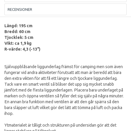
RECENSIONER
Längd: 195 cm
Bredd: 60 cm
Tjocklek: 5 cm
Vikt: ca 1,9 kg
R-värde: 4,3 (-13°)
Självuppblåsande liggunderlag främst för camping men som även
fungerar vid andra aktiviteter förutsatt att man är beredd att bära
den extra vikten för att få ett längre och tjockare liggunderlag.
Tack vare en smart ventil så blåser det upp sig mycket snabb
jämfört med de flesta liggunderlagen. Placera bara underlaget på
marken och öppna ventilen så fyller det sig själv på några minuter.
En annan bra funktion med ventilen är att den går spärra så den
bara släpper ut luft vilket gör det lätt att tömma på luft och packa
ihop.
Ytmaterialet är tåligt och strukturen på undersidan gör att det
ligger stabilare på tältgolvet.