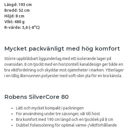
Längd: 193 cm
Bredd: 52 cm
Höjd: 8 cm
Vikt: 480 g
R-värde: 3,6 (-8°C)
Mycket packvänligt med hög komfort
Större uppblåsbart liggunderlag med ett isolerande lager på
ovansidan. 8 cm tjockt med en horizontell kanaldesign ger både en
bra viktfördelning och skyddar mot ojämnheter i marken. Ytterlager
i en tålig återvunnen polyester med soft-skin yta för en bra känsla.
Robens SilverCore 80
Lätt och mycket kompakt i packningen
För användning under tre säsonger, vår till höst
Bra komfort med 190 cm längd och en tjocklek på 8 cm
Dubbel folieisolering för optimal värme-/viktförhållande