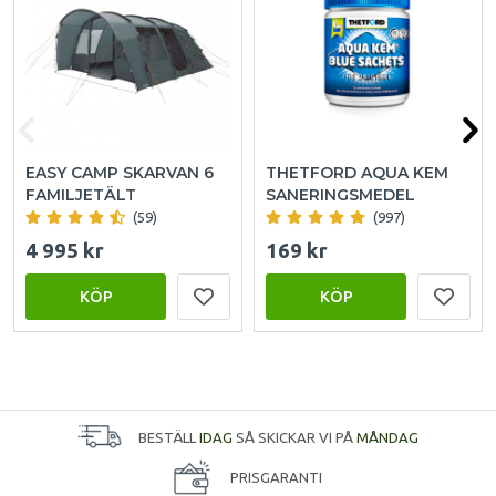
EASY CAMP SKARVAN 6
THETFORD AQUA KEM
FAMILJETÄLT
SANERINGSMEDEL
(59)
(997)
4 995 kr
169 kr
KÖP
KÖP
BESTÄLL
IDAG
SÅ SKICKAR VI PÅ
MÅNDAG
PRISGARANTI