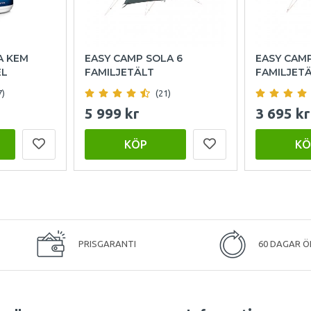
A KEM
EASY CAMP SOLA 6
EASY CAM
EL
FAMILJETÄLT
FAMILJET
7)
(21)
5 999 kr
3 695 kr
KÖP
KÖ
PRISGARANTI
60 DAGAR Ö