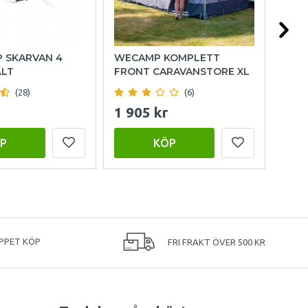
P SKARVAN 4
WECAMP KOMPLETT
HOL
ÄLT
FRONT CARAVANSTORE XL
(28)
(6)
1 905 kr
999
P
KÖP
PPET KÖP
FRI FRAKT ÖVER 500 KR