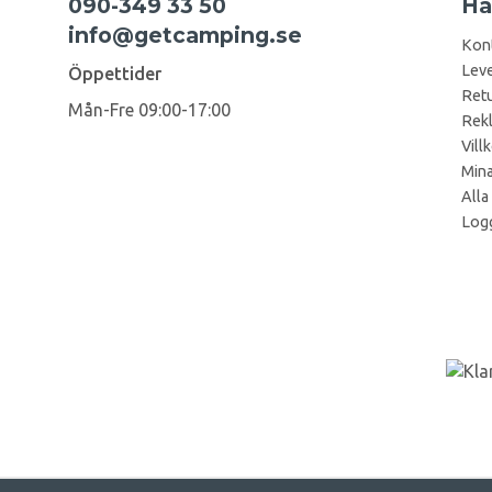
090-349 33 50
Ha
info@getcamping.se
Kon
Leve
Öppettider
Retu
Mån-Fre 09:00-17:00
Rek
Vill
Mina
Alla
Logg