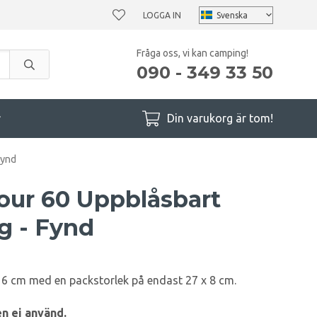
LOGGA IN
Fråga oss, vi kan camping!
090 - 349 33 50
r
Din varukorg är tom!
Fynd
ur 60 Uppblåsbart
g - Fynd
å 6 cm med en packstorlek på endast 27 x 8 cm.
n ej använd.