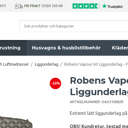
ANTI
FRI FRAKT
ÖVER 500 KR
rustning
Husvagns & husbilstillbehör
Kläde
ch Luftmadrasser
/
Liggunderlag
/
Robens Vapour 60 Liggunderlag - 
Robens Vapo
-20%
Liggunderla
ARTIKELNUMMER:
OAS310082R
Extremt lätt liggunderlag p
OBS! Kundretur, testad me