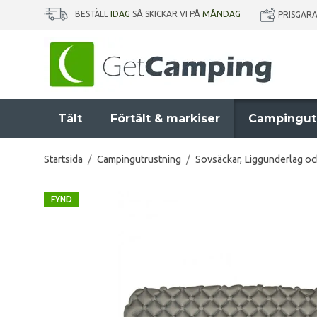
BESTÄLL
IDAG
SÅ SKICKAR VI PÅ
MÅNDAG
PRISGAR
Tält
Förtält & markiser
Campingut
Startsida
/
Campingutrustning
/
Sovsäckar, Liggunderlag o
FYND