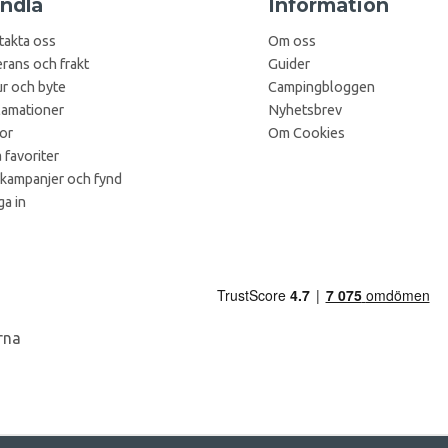
ndla
Information
takta oss
Om oss
rans och frakt
Guider
r och byte
Campingbloggen
lamationer
Nyhetsbrev
kor
Om Cookies
 favoriter
 kampanjer och fynd
a in