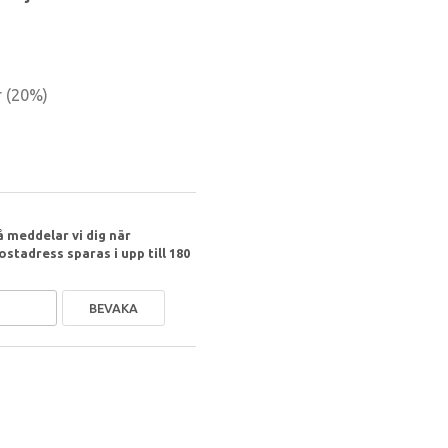
r
(
20
%)
 meddelar vi dig när
ostadress sparas i upp till 180
BEVAKA