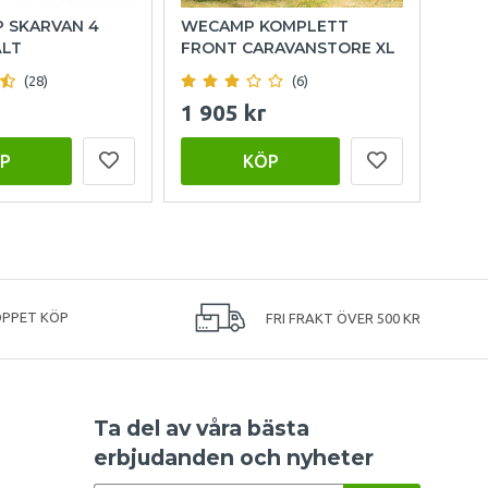
P SKARVAN 4
WECAMP KOMPLETT
HOL
ÄLT
FRONT CARAVANSTORE XL
(28)
(6)
1 905 kr
999
P
KÖP
ÖPPET KÖP
FRI FRAKT ÖVER 500 KR
Ta del av våra bästa
erbjudanden och nyheter