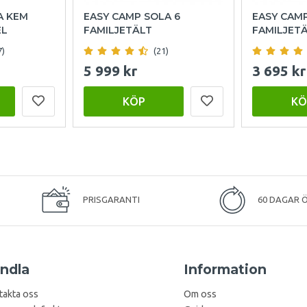
A KEM
EASY CAMP SOLA 6
EASY CAM
EL
FAMILJETÄLT
FAMILJET
7)
(21)
5 999 kr
3 695 kr
KÖP
KÖ
PRISGARANTI
60 DAGAR 
ndla
Information
takta oss
Om oss