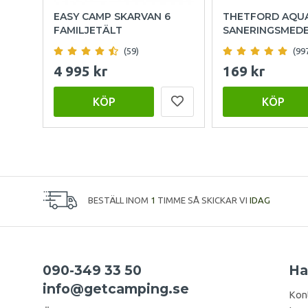
EASY CAMP SKARVAN 6
THETFORD AQU
FAMILJETÄLT
SANERINGSMED
(59)
(99
4 995 kr
169 kr
KÖP
KÖP
BESTÄLL INOM
1
TIMME SÅ SKICKAR VI
IDAG
090-349 33 50
Ha
info@getcamping.se
Kon