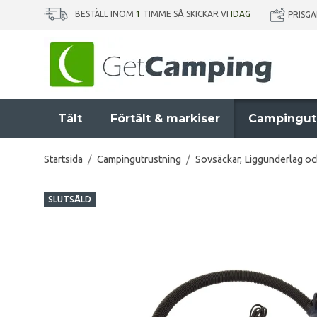
BESTÄLL INOM
1
TIMME SÅ SKICKAR VI
IDAG
PRISG
Tält
Förtält & markiser
Campingut
Startsida
/
Campingutrustning
/
Sovsäckar, Liggunderlag o
SLUTSÅLD