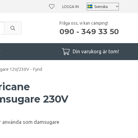
LOGGA IN
Fråga oss, vi kan camping!
090 - 349 33 50
r
Din varukorg är tom!
gare 12V/230V - Fynd
ricane
sugare 230V
r använda som damsugare