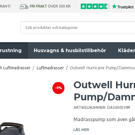
ARANTI
FRI FRAKT
ÖVER 500 KR
rustning
Husvagns & husbilstillbehör
Kläde
ch Luftmadrasser
/
Luftmadrasser
/
Outwell Hurricane Pump/Dammsu
Outwell Hur
-9%
Pump/Damm
ARTIKELNUMMER:
OAS650539R
Madrasspump som även gå
LÄS MER