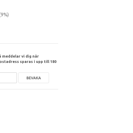
(
9
%)
 meddelar vi dig när
ostadress sparas i upp till 180
BEVAKA