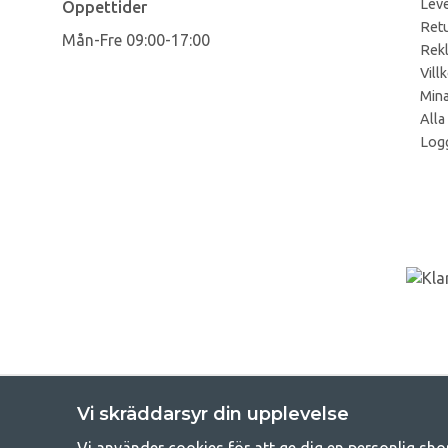
Leve
Öppettider
Retu
Mån-Fre 09:00-17:00
Rek
Vill
Mina
Alla
Logg
Vi skräddarsyr din upplevelse
Vi använder cookies för att ge dig en personlig sho