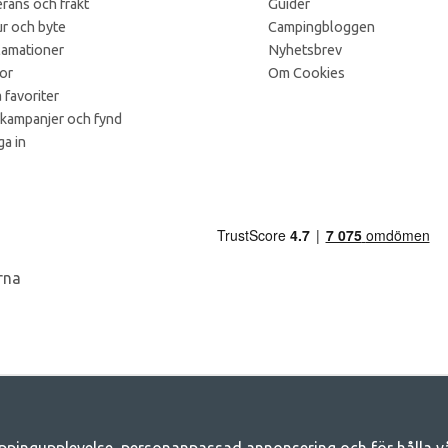
rans och frakt
Guider
r och byte
Campingbloggen
lamationer
Nyhetsbrev
kor
Om Cookies
 favoriter
 kampanjer och fynd
a in
ppingupplevelse, personanpassad annonsering och för hålla våra