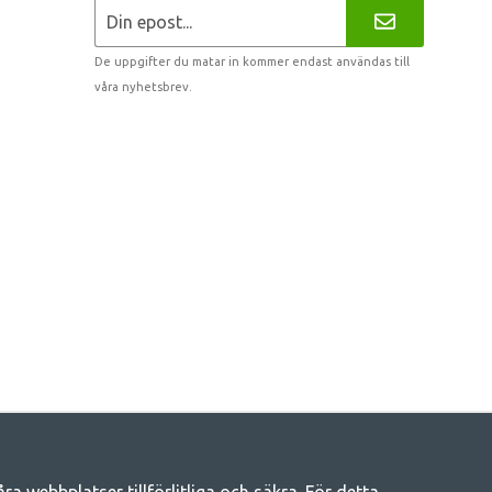
De uppgifter du matar in kommer endast användas till
våra nyhetsbrev.
 webbplatser tillförlitliga och säkra. För detta