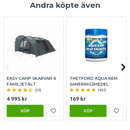
Andra köpte även
EASY CAMP SKARVAN 6
THETFORD AQUA KEM
FAMILJETÄLT
SANERINGSMEDEL
(59)
(997)
4 995 kr
169 kr
KÖP
KÖP