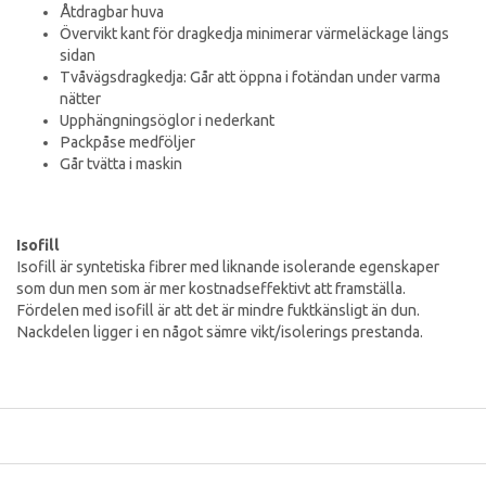
Åtdragbar huva
Övervikt kant för dragkedja minimerar värmeläckage längs
sidan
Tvåvägsdragkedja: Går att öppna i fotändan under varma
nätter
Upphängningsöglor i nederkant
Packpåse medföljer
Går tvätta i maskin
Isofill
Isofill är syntetiska fibrer med liknande isolerande egenskaper
som dun men som är mer kostnadseffektivt att framställa.
Fördelen med isofill är att det är mindre fuktkänsligt än dun.
Nackdelen ligger i en något sämre vikt/isolerings prestanda.