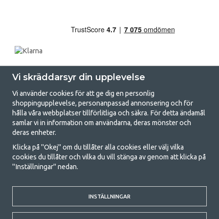
Vi skräddarsyr din upplevelse
Vi använder cookies för att ge dig en personlig
shoppingupplevelse, personanpassad annonsering och för
hålla våra webbplatser tillförlitliga och säkra. För detta ändamål
samlar vi in information om användarna, deras mönster och
GetCamping.se - Din butik för camping
deras enheter.
och uteliv
Klicka på "Okej" om du tillåter alla cookies eller välj vilka
cookies du tillåter och vilka du vill stänga av genom att klicka på
Att campa kan antingen vara en livsstil eller ett sätt att samla familjen
"Inställningar" nedan.
för ett gemensamt äventyr. Oavsett vilken kategori du tillhör hittar du
allt du behöver av campingtillbehör hos oss. Vi tycker att alla ska ha råd
med att campa så därför erbjuder vi riktigt bra priser på familjetält,
INSTÄLLNINGAR
husvagnstält och all annan utrustning för camping och friluftsliv. Vårt
mål är att i varje priskategori erbjuda den bästa campingutrustningen
gällande kvalitet och funktionalitet. Ta gärna kontakt med oss om det