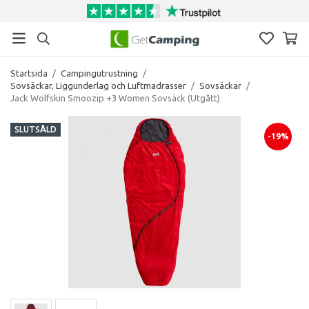
Startsida
/
Campingutrustning
/
Sovsäckar, Liggunderlag och Luftmadrasser
/
Sovsäckar
/
Jack Wolfskin Smoozip +3 Women Sovsäck (Utgått)
SLUTSÅLD
-19%