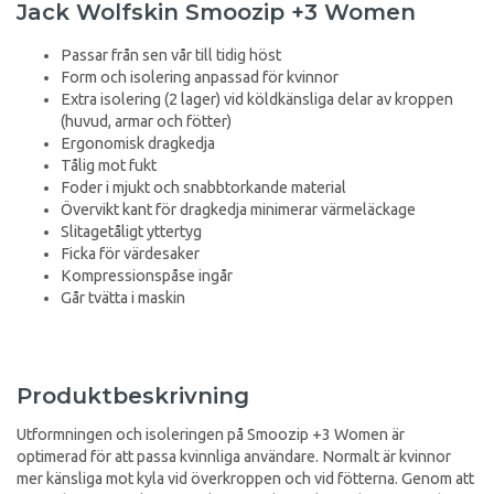
Jack Wolfskin Smoozip +3 Women
Passar från sen vår till tidig höst
Form och isolering anpassad för kvinnor
Extra isolering (2 lager) vid köldkänsliga delar av kroppen
(huvud, armar och fötter)
Ergonomisk dragkedja
Tålig mot fukt
Foder i mjukt och snabbtorkande material
Övervikt kant för dragkedja minimerar värmeläckage
Slitagetåligt yttertyg
Ficka för värdesaker
Kompressionspåse ingår
Går tvätta i maskin
Produktbeskrivning
Utformningen och isoleringen på Smoozip +3 Women är
optimerad för att passa kvinnliga användare. Normalt är kvinnor
mer känsliga mot kyla vid överkroppen och vid fötterna. Genom att