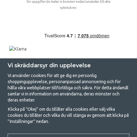
De uppgifter du matar in kommer endast användas till våra
nyhetsbrev.
Vi skräddarsyr din upplevelse
Vi använder cookies för att ge dig en personlig
shoppingupplevelse, personanpassad annonsering och för
hålla våra webbplatser tillförlitliga och säkra. För detta ändamål
samlar vi in information om användarna, deras mönster och
GetCamping.se - Din butik för camping
deras enheter.
och uteliv
Klicka på "Okej" om du tillåter alla cookies eller välj vilka
cookies du tillåter och vilka du vill stänga av genom att klicka på
Att campa kan antingen vara en livsstil eller ett sätt att samla familjen
"Inställningar" nedan.
för ett gemensamt äventyr. Oavsett vilken kategori du tillhör hittar du
allt du behöver av campingtillbehör hos oss. Vi tycker att alla ska ha råd
med att campa så därför erbjuder vi riktigt bra priser på familjetält,