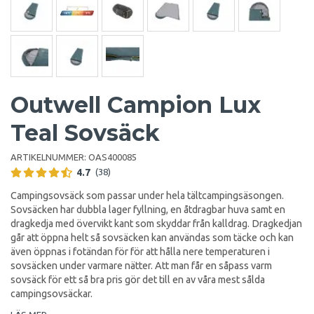
Outwell Campion Lux
Teal Sovsäck
ARTIKELNUMMER:
OAS400085
4.7
(38)
Campingsovsäck som passar under hela tältcampingsäsongen.
Sovsäcken har dubbla lager fyllning, en åtdragbar huva samt en
dragkedja med övervikt kant som skyddar från kalldrag. Dragkedjan
går att öppna helt så sovsäcken kan användas som täcke och kan
även öppnas i fotändan för för att hålla nere temperaturen i
sovsäcken under varmare nätter. Att man får en såpass varm
sovsäck för ett så bra pris gör det till en av våra mest sålda
campingsovsäckar.