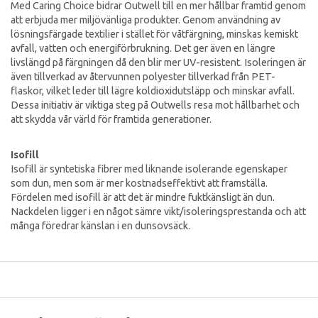
Med Caring Choice bidrar Outwell till en mer hållbar framtid genom
att erbjuda mer miljövänliga produkter. Genom användning av
lösningsfärgade textilier i stället för våtfärgning, minskas kemiskt
avfall, vatten och energiförbrukning. Det ger även en längre
livslängd på färgningen då den blir mer UV-resistent. Isoleringen är
även tillverkad av återvunnen polyester tillverkad från PET-
flaskor, vilket leder till lägre koldioxidutsläpp och minskar avfall.
Dessa initiativ är viktiga steg på Outwells resa mot hållbarhet och
att skydda vår värld för framtida generationer.
Isofill
Isofill är syntetiska fibrer med liknande isolerande egenskaper
som dun, men som är mer kostnadseffektivt att framställa.
Fördelen med isofill är att det är mindre fuktkänsligt än dun.
Nackdelen ligger i en något sämre vikt/isoleringsprestanda och att
många föredrar känslan i en dunsovsäck.