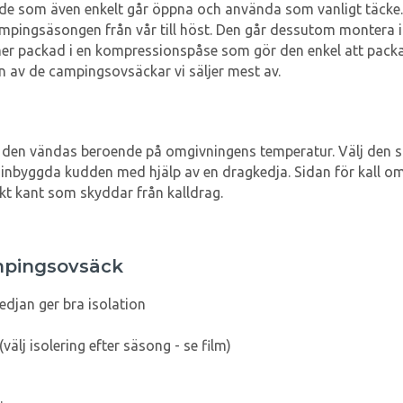
som även enkelt går öppna och använda som vanligt täcke. S
campingsäsongen från vår till höst. Den går dessutom montera i
r packad i en kompressionspåse som gör den enkel att packa 
en av de campingsovsäckar vi säljer mest av.
n den vändas beroende på omgivningens temperatur. Välj den s
inbyggda kudden med hjälp av en dragkedja. Sidan för kall om
ikt kant som skyddar från kalldrag.
mpingsovsäck
edjan ger bra isolation
välj isolering efter säsong - se film)