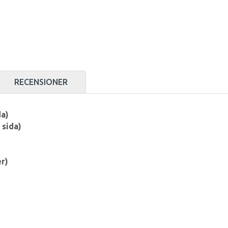
RECENSIONER
da)
 sida)
er)