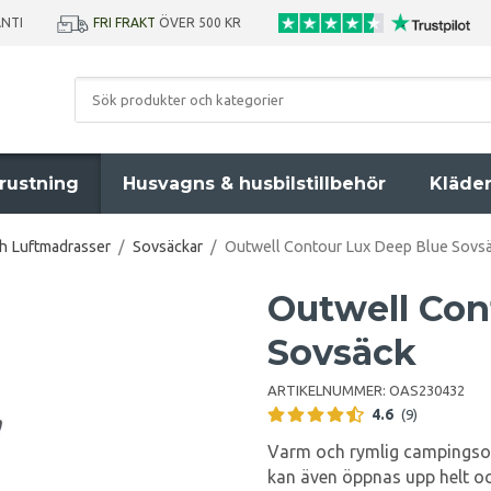
ANTI
FRI FRAKT
ÖVER 500 KR
rustning
Husvagns & husbilstillbehör
Kläde
ch Luftmadrasser
/
Sovsäckar
/
Outwell Contour Lux Deep Blue Sovs
Outwell Con
Sovsäck
ARTIKELNUMMER:
OAS230432
4.6
(9)
Varm och rymlig campingso
kan även öppnas upp helt oc