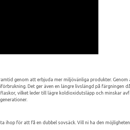
framtid genom att erbjuda mer miljövänliga produkter. Genom an
förbrukning. Det ger även en längre livslängd på färgningen då
laskor, vilket leder till lägre koldioxidutsläpp och minskar avfa
generationer.
ästa ihop för att få en dubbel sovsäck. Vill ni ha den möjlighe