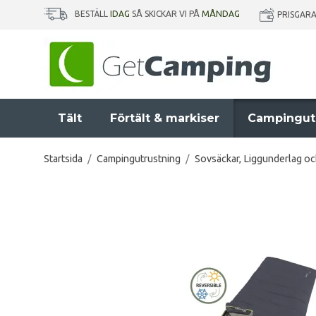
BESTÄLL
IDAG
SÅ SKICKAR VI PÅ
MÅNDAG
PRISGAR
Tält
Förtält & markiser
Campingut
Startsida
/
Campingutrustning
/
Sovsäckar, Liggunderlag o