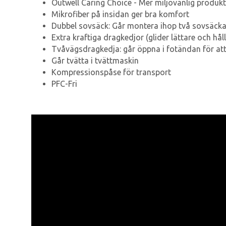
Outwell Caring Choice - Mer miljövänlig produk
Mikrofiber på insidan ger bra komfort
Dubbel sovsäck: Går montera ihop två sovsäckar 
Extra kraftiga dragkedjor (glider lättare och håll
Tvåvägsdragkedja: går öppna i fotändan för at
Går tvätta i tvättmaskin
Kompressionspåse för transport
PFC-Fri