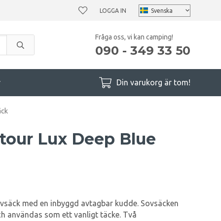
LOGGA IN
Fråga oss, vi kan camping!
090 - 349 33 50
r
Din varukorg är tom!
äck
tour Lux Deep Blue
vsäck med en inbyggd avtagbar kudde. Sovsäcken
h användas som ett vanligt täcke. Två