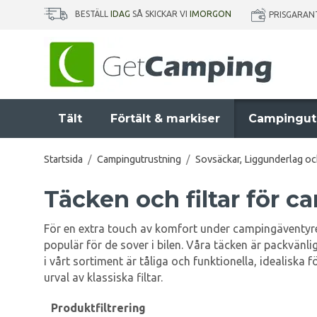
BESTÄLL
IDAG
SÅ SKICKAR VI
IMORGON
PRISGARAN
Tält
Förtält & markiser
Campingut
Startsida
/
Campingutrustning
/
Sovsäckar, Liggunderlag o
Täcken och filtar för 
För en extra touch av komfort under campingäventyret 
populär för de sover i bilen. Våra täcken är packvän
i vårt sortiment är tåliga och funktionella, idealisk
urval av klassiska filtar.
Produktfiltrering