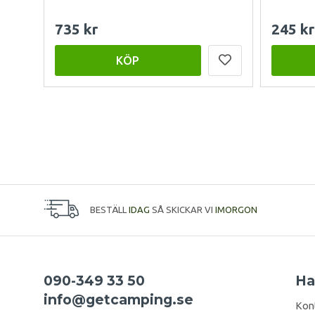
735 kr
245 kr
KÖP
BESTÄLL
IDAG
SÅ SKICKAR VI
IMORGON
090-349 33 50
Ha
info@getcamping.se
Kon