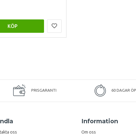
KÖP
PRISGARANTI
60 DAGAR Ö
ndla
Information
takta oss
Om oss