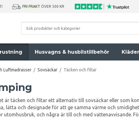
TI
FRI FRAKT
ÖVER 500 KR
rustning
Husvagns & husbilstillbehör
Kläde
ch Luftmadrasser
/
Sovsäckar
/
Täcken och filtar
camping
är täcken och filtar ett alternativ till sovsäckar eller som k
liga, lätta och designade för att ge samma värme och smidighe
a för utomhusbruk, och några är till och med vattenavvisande. 