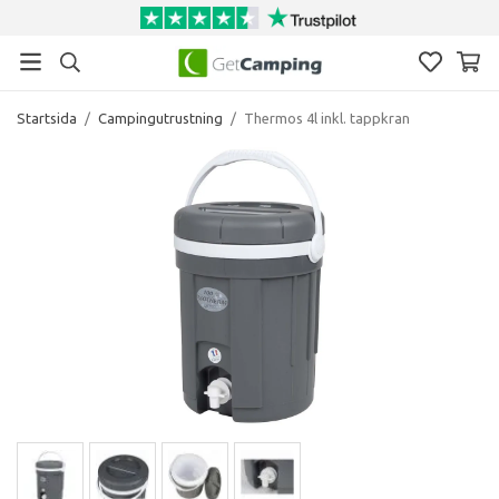
Startsida
/
Campingutrustning
/
Thermos 4l inkl. tappkran