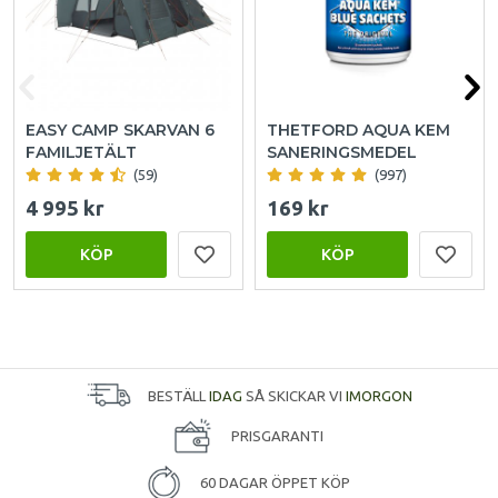
EASY CAMP SKARVAN 6
THETFORD AQUA KEM
FAMILJETÄLT
SANERINGSMEDEL
(59)
(997)
4 995 kr
169 kr
KÖP
KÖP
BESTÄLL
IDAG
SÅ SKICKAR VI
IMORGON
PRISGARANTI
60 DAGAR ÖPPET KÖP