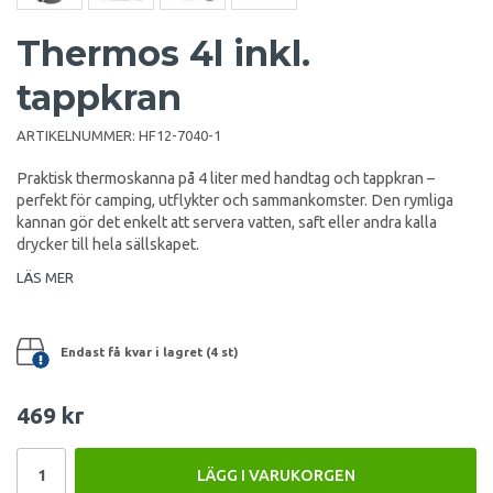
Thermos 4l inkl.
tappkran
ARTIKELNUMMER:
HF12-7040-1
Praktisk thermoskanna på 4 liter med handtag och tappkran –
perfekt för camping, utflykter och sammankomster. Den rymliga
kannan gör det enkelt att servera vatten, saft eller andra kalla
drycker till hela sällskapet.
LÄS MER
Endast få kvar i lagret (4 st)
469 kr
LÄGG I VARUKORGEN