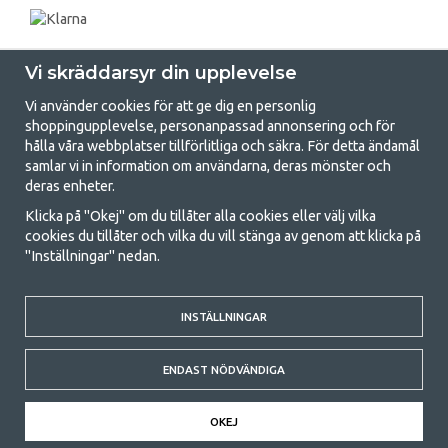
Vi skräddarsyr din upplevelse
Vi använder cookies för att ge dig en personlig
shoppingupplevelse, personanpassad annonsering och för
hålla våra webbplatser tillförlitliga och säkra. För detta ändamål
samlar vi in information om användarna, deras mönster och
GetCamping.se - Din butik för camping
deras enheter.
och uteliv
Klicka på "Okej" om du tillåter alla cookies eller välj vilka
cookies du tillåter och vilka du vill stänga av genom att klicka på
Att campa kan antingen vara en livsstil eller ett sätt att samla familjen
"Inställningar" nedan.
för ett gemensamt äventyr. Oavsett vilken kategori du tillhör hittar du
allt du behöver av campingtillbehör hos oss. Vi tycker att alla ska ha råd
med att campa så därför erbjuder vi riktigt bra priser på familjetält,
husvagnstält och all annan utrustning för camping och friluftsliv. Vårt
INSTÄLLNINGAR
mål är att i varje priskategori erbjuda den bästa campingutrustningen
gällande kvalitet och funktionalitet. Ta gärna kontakt med oss om det
ENDAST NÖDVÄNDIGA
är något du saknar eller vill veta mer om.
© 2020 GetCamping. All rights reserved.
OKEJ