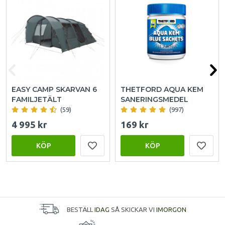
EASY CAMP SKARVAN 6
THETFORD AQUA KEM
FAMILJETÄLT
SANERINGSMEDEL
(59)
(997)
4 995 kr
169 kr
KÖP
KÖP
BESTÄLL
IDAG
SÅ SKICKAR VI
IMORGON