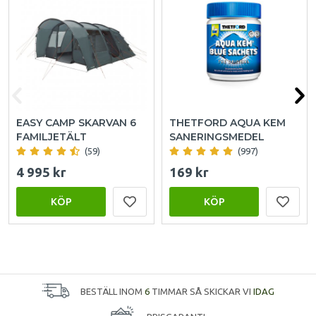
EASY CAMP SKARVAN 6
THETFORD AQUA KEM
FAMILJETÄLT
SANERINGSMEDEL
(59)
(997)
4 995 kr
169 kr
KÖP
KÖP
BESTÄLL INOM
6
TIMMAR SÅ SKICKAR VI
IDAG