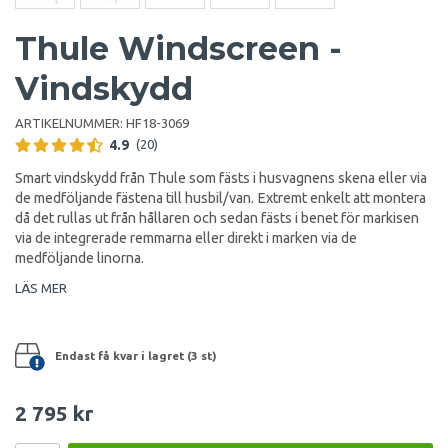
Thule Windscreen -
Vindskydd
ARTIKELNUMMER:
HF18-3069
4.9
(20)
Smart vindskydd från Thule som fästs i husvagnens skena eller via
de medföljande fästena till husbil/van. Extremt enkelt att montera
då det rullas ut från hållaren och sedan fästs i benet för markisen
via de integrerade remmarna eller direkt i marken via de
medföljande linorna.
LÄS MER
Endast få kvar i lagret (3 st)
2 795 kr