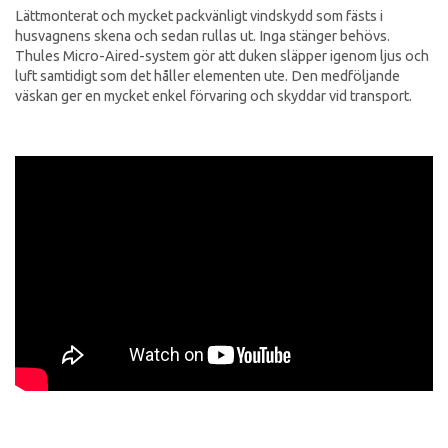
Lättmonterat och mycket packvänligt vindskydd som fästs i
husvagnens skena och sedan rullas ut. Inga stänger behövs.
Thules Micro-Aired-system gör att duken släpper igenom ljus och
luft samtidigt som det håller elementen ute. Den medföljande
väskan ger en mycket enkel förvaring och skyddar vid transport.