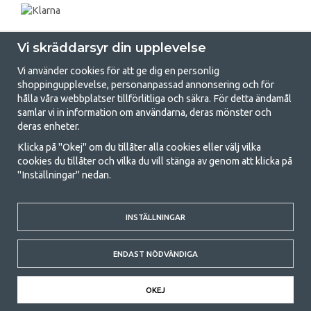
Vi skräddarsyr din upplevelse
Vi använder cookies för att ge dig en personlig
shoppingupplevelse, personanpassad annonsering och för
hålla våra webbplatser tillförlitliga och säkra. För detta ändamål
samlar vi in information om användarna, deras mönster och
GetCamping.se - Din butik för camping
deras enheter.
och uteliv
Klicka på "Okej" om du tillåter alla cookies eller välj vilka
cookies du tillåter och vilka du vill stänga av genom att klicka på
Att campa kan antingen vara en livsstil eller ett sätt att samla familjen
"Inställningar" nedan.
för ett gemensamt äventyr. Oavsett vilken kategori du tillhör hittar du
allt du behöver av campingtillbehör hos oss. Vi tycker att alla ska ha råd
med att campa så därför erbjuder vi riktigt bra priser på familjetält,
INSTÄLLNINGAR
husvagnstält och all annan utrustning för camping och friluftsliv. Vårt
mål är att i varje priskategori erbjuda den bästa campingutrustningen
gällande kvalitet och funktionalitet. Ta gärna kontakt med oss om det
ENDAST NÖDVÄNDIGA
är något du saknar eller vill veta mer om.
© 2020 GetCamping. All rights reserved.
OKEJ