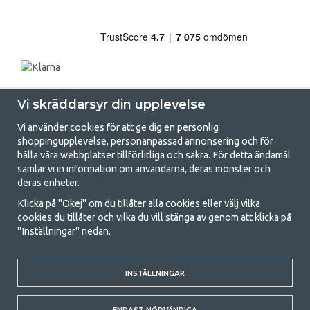
Vi skräddarsyr din upplevelse
Vi använder cookies för att ge dig en personlig
shoppingupplevelse, personanpassad annonsering och för
hålla våra webbplatser tillförlitliga och säkra. För detta ändamål
samlar vi in information om användarna, deras mönster och
GetCamping.se - Din butik för camping
deras enheter.
och uteliv
Klicka på "Okej" om du tillåter alla cookies eller välj vilka
cookies du tillåter och vilka du vill stänga av genom att klicka på
Att campa kan antingen vara en livsstil eller ett sätt att samla familjen
"Inställningar" nedan.
för ett gemensamt äventyr. Oavsett vilken kategori du tillhör hittar du
allt du behöver av campingtillbehör hos oss. Vi tycker att alla ska ha råd
med att campa så därför erbjuder vi riktigt bra priser på familjetält,
husvagnstält och all annan utrustning för camping och friluftsliv. Vårt
INSTÄLLNINGAR
mål är att i varje priskategori erbjuda den bästa campingutrustningen
gällande kvalitet och funktionalitet. Ta gärna kontakt med oss om det
ENDAST NÖDVÄNDIGA