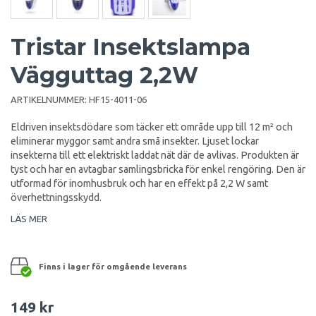
Tristar Insektslampa
Vägguttag 2,2W
ARTIKELNUMMER:
HF15-4011-06
Eldriven insektsdödare som täcker ett område upp till 12 m² och
eliminerar myggor samt andra små insekter. Ljuset lockar
insekterna till ett elektriskt laddat nät där de avlivas. Produkten är
tyst och har en avtagbar samlingsbricka för enkel rengöring. Den är
utformad för inomhusbruk och har en effekt på 2,2 W samt
överhettningsskydd.
LÄS MER
Finns i lager för omgående leverans
149 kr