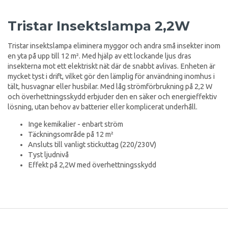
Tristar Insektslampa 2,2W
Tristar insektslampa eliminera myggor och andra små insekter inom
en yta på upp till 12 m². Med hjälp av ett lockande ljus dras
insekterna mot ett elektriskt nät där de snabbt avlivas. Enheten är
mycket tyst i drift, vilket gör den lämplig för användning inomhus i
tält, husvagnar eller husbilar. Med låg strömförbrukning på 2,2 W
och överhettningsskydd erbjuder den en säker och energieffektiv
lösning, utan behov av batterier eller komplicerat underhåll.
Inge kemikalier - enbart ström
Täckningsområde på 12 m²
Ansluts till vanligt stickuttag (220/230V)
Tyst ljudnivå
Effekt på 2,2W med överhettningsskydd