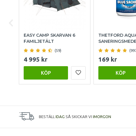
EASY CAMP SKARVAN 6
THETFORD AQU
FAMILJETÄLT
SANERINGSMED
(59)
(99
4 995 kr
169 kr
KÖP
KÖP
BESTÄLL
IDAG
SÅ SKICKAR VI
IMORGON