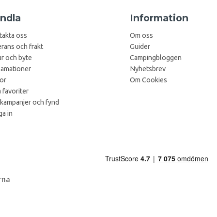
ndla
Information
takta oss
Om oss
rans och frakt
Guider
r och byte
Campingbloggen
lamationer
Nyhetsbrev
kor
Om Cookies
 favoriter
 kampanjer och fynd
a in