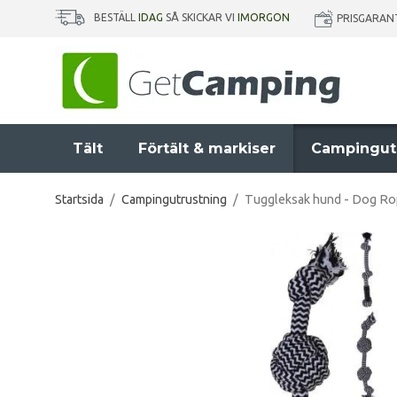
BESTÄLL
IDAG
SÅ SKICKAR VI
IMORGON
PRISGARAN
Tält
Förtält & markiser
Campingut
Startsida
/
Campingutrustning
/
Tuggleksak hund - Dog Rop