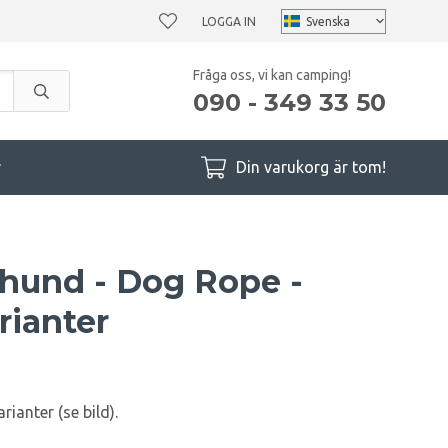
LOGGA IN
Fråga oss, vi kan camping!
090 - 349 33 50
r
Din varukorg är tom!
hund - Dog Rope -
rianter
ianter (se bild).