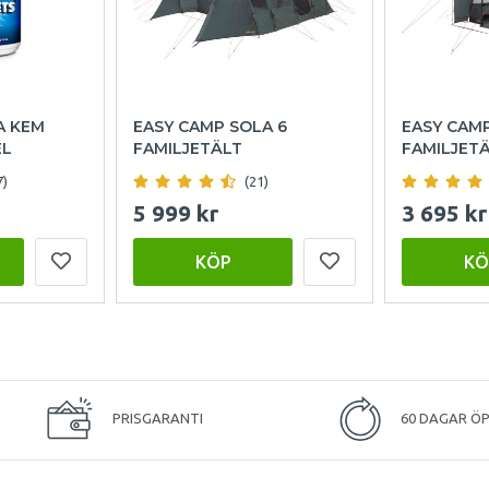
A KEM
EASY CAMP SOLA 6
EASY CAM
EL
FAMILJETÄLT
FAMILJET
7)
(21)
5 999 kr
3 695 kr
KÖP
KÖ
PRISGARANTI
60 DAGAR Ö