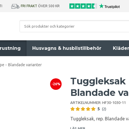
TI
FRI FRAKT
ÖVER 500 KR
rustning
Husvagns & husbilstillbehör
Kläde
e - Blandade varianter
Tuggleksak 
-26%
Blandade va
ARTIKELNUMMER:
HF30-1030-11
5
(2)
Tuggleksak, rep. Blandade var
LÄS MER