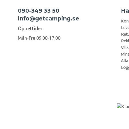
090-349 33 50
Ha
info@getcamping.se
Kon
Leve
Öppettider
Retu
Mån-Fre 09:00-17:00
Rek
Vill
Mina
Alla
Logg