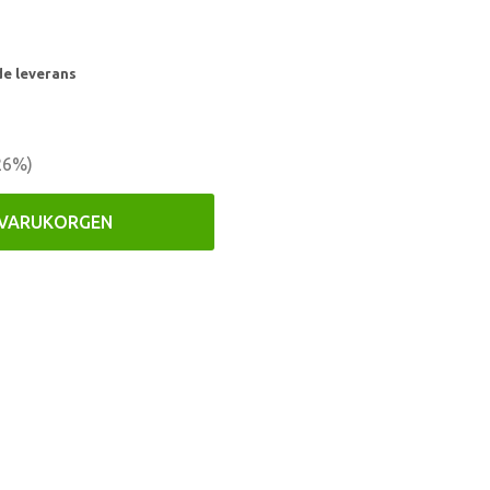
de leverans
26
%)
 VARUKORGEN