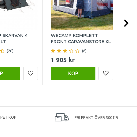
P SKARVAN 4
WECAMP KOMPLETT
HOL
ÄLT
FRONT CARAVANSTORE XL
(28)
(6)
1 905 kr
999
P
KÖP
PPET KÖP
FRI FRAKT ÖVER 500 KR