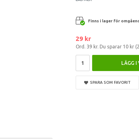
Finns i lager för omgåen
29 kr
Ord.
39 kr
. Du sparar
10 kr
(
LÄGG I
SPARA SOM FAVORIT