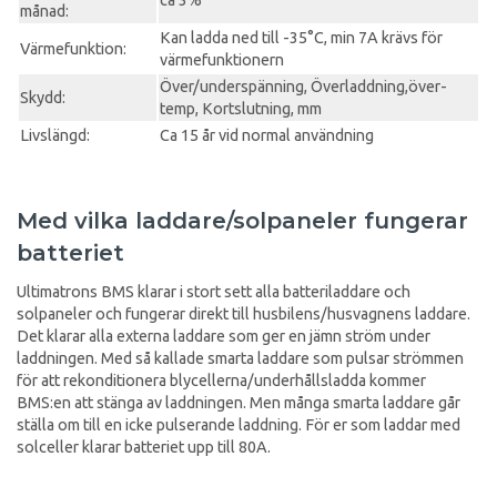
ca 3%
månad:
Kan ladda ned till -35°C, min 7A krävs för
Värmefunktion:
värmefunktionern
Över/underspänning, Överladdning,över-
Skydd:
temp, Kortslutning, mm
Livslängd:
Ca 15 år vid normal användning
Med vilka laddare/solpaneler fungerar
batteriet
Ultimatrons BMS klarar i stort sett alla batteriladdare och
solpaneler och fungerar direkt till husbilens/husvagnens laddare.
Det klarar alla externa laddare som ger en jämn ström under
laddningen. Med så kallade smarta laddare som pulsar strömmen
för att rekonditionera blycellerna/underhållsladda kommer
BMS:en att stänga av laddningen. Men många smarta laddare går
ställa om till en icke pulserande laddning. För er som laddar med
solceller klarar batteriet upp till 80A.