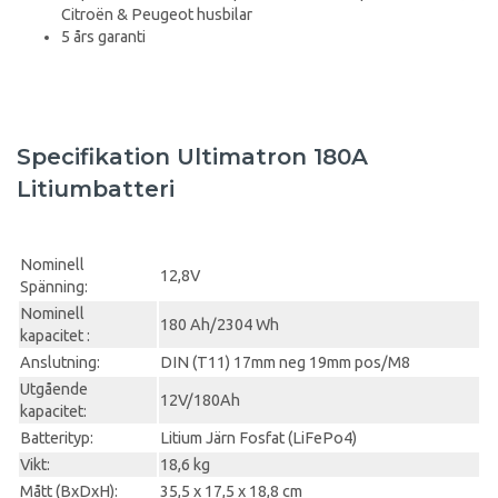
Citroën & Peugeot husbilar
5 års garanti
Specifikation Ultimatron 180A
Litiumbatteri
Nominell
12,8V
Spänning:
Nominell
180 Ah/2304 Wh
kapacitet :
Anslutning:
DIN (T11) 17mm neg 19mm pos/M8
Utgående
12V/180Ah
kapacitet:
Batterityp:
Litium Järn Fosfat (LiFePo4)
Vikt:
18,6 kg
Mått (BxDxH):
35,5 x 17,5 x 18,8 cm