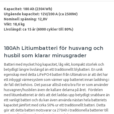
Kapacitet: 180 Ah (2304 Wh)
Utgående kapacitet: 12V/200 A (ca 2500W)
Nominell spänning: 12,8V
Vikt: 18,6 kg
Livslängd: ca 15 år (6000 cykler till 80%)
180Ah Litiumbatteri för husvang och
husbil som klarar minusgrader
Batteri med mycket hög kapacitet, låg vikt, kompakt storlek och
betydligt längre livslängd än ett traditionellt blybatteri. En unik
egenskap med detta LiFePO4 batteri från Ultimatron är att det har
ett inbyggt värmesystem som värmer upp batteriet innan laddning i
de fall det behövs. Det passar alltså extra bra för er som använder
husvagnen/husbilen även de kallare delarna på året. Fördelen
med litiumbatteriet är dels att det laddas upp betydligt snabbare än
ett vanligt batteri och du kan även använda nästan hela batteriets
kapacitet jämfört med cirka 50% ur ett traditionellt batteri. Detta
gör att detta batteri motsvarar ca 270Ah i traditionella batterier till