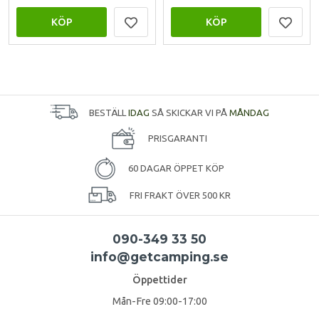
KÖP
KÖP
BESTÄLL
IDAG
SÅ SKICKAR VI PÅ
MÅNDAG
PRISGARANTI
60 DAGAR ÖPPET KÖP
FRI FRAKT ÖVER 500 KR
090-349 33 50
info@getcamping.se
Öppettider
Mån-Fre 09:00-17:00