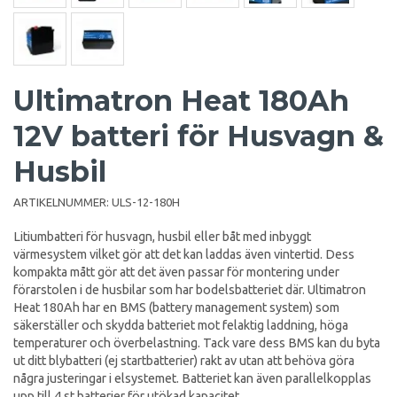
Ultimatron Heat 180Ah
12V batteri för Husvagn &
Husbil
ARTIKELNUMMER:
ULS-12-180H
Litiumbatteri för husvagn, husbil eller båt med inbyggt
värmesystem vilket gör att det kan laddas även vintertid. Dess
kompakta mått gör att det även passar för montering under
förarstolen i de husbilar som har bodelsbatteriet där. Ultimatron
Heat 180Ah har en BMS (battery management system) som
säkerställer och skydda batteriet mot felaktig laddning, höga
temperaturer och överbelastning. Tack vare dess BMS kan du byta
ut ditt blybatteri (ej startbatterier) rakt av utan att behöva göra
några justeringar i elsystemet. Batteriet kan även parallelkopplas
upp till 4 st batterier för utökad kapacitet.