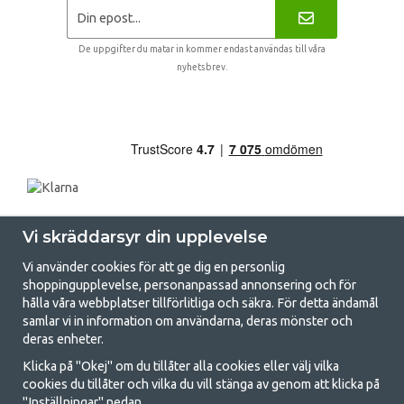
De uppgifter du matar in kommer endast användas till våra
nyhetsbrev.
Vi skräddarsyr din upplevelse
Vi använder cookies för att ge dig en personlig
shoppingupplevelse, personanpassad annonsering och för
hålla våra webbplatser tillförlitliga och säkra. För detta ändamål
samlar vi in information om användarna, deras mönster och
GetCamping.se - Din butik för camping
deras enheter.
och uteliv
Klicka på "Okej" om du tillåter alla cookies eller välj vilka
cookies du tillåter och vilka du vill stänga av genom att klicka på
Att campa kan antingen vara en livsstil eller ett sätt att samla familjen
"Inställningar" nedan.