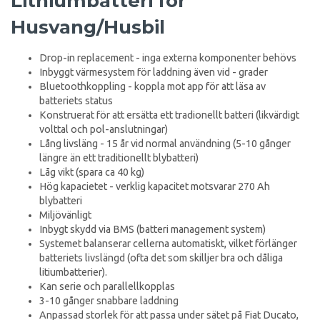
Lithiumbatteri för
Husvang/Husbil
Drop-in replacement - inga externa komponenter behövs
Inbyggt värmesystem för laddning även vid - grader
Bluetoothkoppling - koppla mot app för att läsa av
batteriets status
Konstruerat för att ersätta ett tradionellt batteri (likvärdigt
volttal och pol-anslutningar)
Lång livsläng - 15 år vid normal användning (5-10 gånger
längre än ett traditionellt blybatteri)
Låg vikt (spara ca 40 kg)
Hög kapacietet - verklig kapacitet motsvarar 270 Ah
blybatteri
Miljövänligt
Inbygt skydd via BMS (batteri management system)
Systemet balanserar cellerna automatiskt, vilket förlänger
batteriets livslängd (ofta det som skilljer bra och dåliga
litiumbatterier).
Kan serie och parallellkopplas
3-10 gånger snabbare laddning
Anpassad storlek för att passa under sätet på Fiat Ducato,