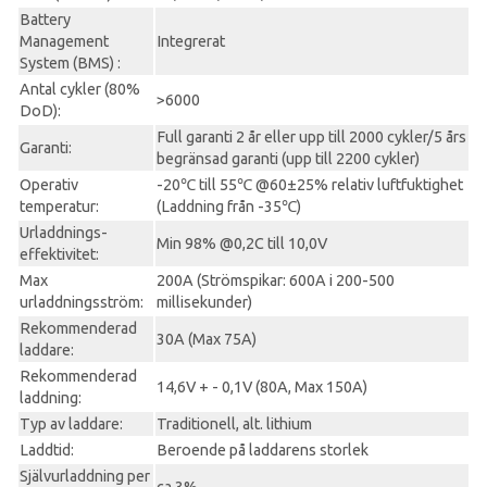
Battery
Management
Integrerat
System (BMS) :
Antal cykler (80%
>6000
DoD):
Full garanti 2 år eller upp till 2000 cykler/5 års
Garanti:
begränsad garanti (upp till 2200 cykler)
Operativ
-20℃ till 55℃ @60±25% relativ luftfuktighet
temperatur:
(Laddning från -35℃)
Urladdnings-
Min 98% @0,2C till 10,0V
effektivitet:
Max
200A (Strömspikar: 600A i 200-500
urladdningsström:
millisekunder)
Rekommenderad
30A (Max 75A)
laddare:
Rekommenderad
14,6V + - 0,1V (80A, Max 150A)
laddning:
Typ av laddare:
Traditionell, alt. lithium
Laddtid:
Beroende på laddarens storlek
Självurladdning per