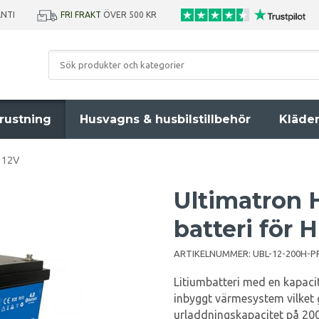
ANTI
FRI FRAKT
ÖVER 500 KR
rustning
Husvagns & husbilstillbehör
Kläde
 12V
Ultimatron 
batteri för 
ARTIKELNUMMER:
UBL-12-200H-P
Litiumbatteri med en kapaci
inbyggt värmesystem vilket 
urladdningskapacitet på 200