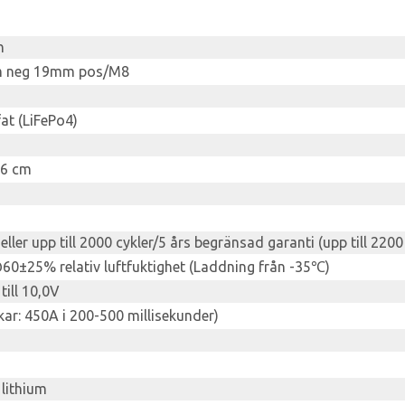
h
m neg 19mm pos/M8
at (LiFePo4)
,6 cm
 eller upp till 2000 cykler/5 års begränsad garanti (upp till 2200
60±25% relativ luftfuktighet (Laddning från -35℃)
ill 10,0V
ar: 450A i 200-500 millisekunder)
. lithium