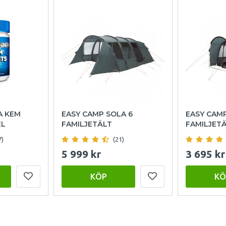
A KEM
EASY CAMP SOLA 6
EASY CAM
EL
FAMILJETÄLT
FAMILJET
7)
(21)
5 999 kr
3 695 kr
KÖP
KÖ