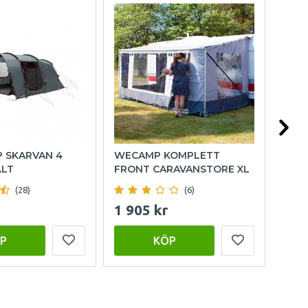
P SKARVAN 4
WECAMP KOMPLETT
OUT
ÄLT
FRONT CARAVANSTORE XL
FAM
(28)
(6)
1 905 kr
15 
P
KÖP