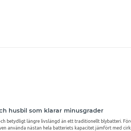
ch husbil som klarar minusgrader
h betydligt längre livslängd än ett traditionellt blybatteri. Fö
ven använda nästan hela batteriets kapacitet jämfört med cirka 