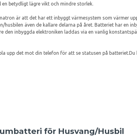
l en betydligt lägre vikt och mindre storlek.
matron är att det har ett inbyggt värmesystem som värmer upp b
n/husbilen även de kallare delarna på året. Batteriet har en
are den inbyggda elektroniken laddas via en vanlig konstantsp
a upp det mot din telefon för att se statusen på batteriet.Du 
iumbatteri för Husvang/Husbil