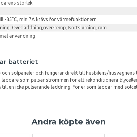
darens storlek
ill -35°C, min 7A krävs för värmefunktionern
ning, Överladdning,över-temp, Kortslutning, mm
rmal användning
ar batteriet
e och solpaneler och fungerar direkt till husbilens/husvagnens 
 laddare som pulsar strömmen för att rekonditionera blycell
ll en icke pulserande laddning. För er som laddar med solcelle
Andra köpte även