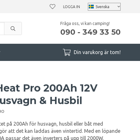
LOGGA IN
Fråga oss, vi kan camping!
090 - 349 33 50
r
Din varukorg är tom!
Heat Pro 200Ah 12V
Husvagn & Husbil
RO
tet på 200Ah för husvagn, husbil eller båt med
gör att det kan laddas även vintertid. Med en löpande
A passar det även inverters på upp till 2000W.