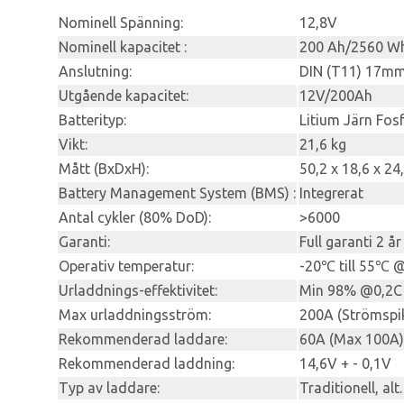
Nominell Spänning:
12,8V
Nominell kapacitet :
200 Ah/2560 W
Anslutning:
DIN (T11) 17m
Utgående kapacitet:
12V/200Ah
Batterityp:
Litium Järn Fosf
Vikt:
21,6 kg
Mått (BxDxH):
50,2 x 18,6 x 24
Battery Management System (BMS) :
Integrerat
Antal cykler (80% DoD):
>6000
Garanti:
Full garanti 2 år
Operativ temperatur:
-20℃ till 55℃ @
Urladdnings-effektivitet:
Min 98% @0,2C t
Max urladdningsström:
200A (Strömspik
Rekommenderad laddare:
60A (Max 100A)
Rekommenderad laddning:
14,6V + - 0,1V
Typ av laddare:
Traditionell, alt