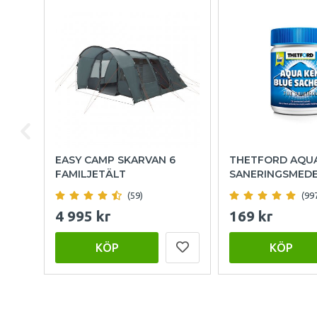
EASY CAMP SKARVAN 6
THETFORD AQU
FAMILJETÄLT
SANERINGSMED
(59)
(99
4 995 kr
169 kr
KÖP
KÖP