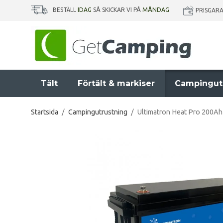
BESTÄLL
IDAG
SÅ SKICKAR VI PÅ
MÅNDAG
PRISGAR
Tält
Förtält & markiser
Campingut
Startsida
/
Campingutrustning
/
Ultimatron Heat Pro 200Ah