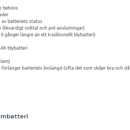
er behövs
ader
 av batteriets status
i (likvärdigt volttal och pol-anslutningar)
 gånger längre än ett traditionellt blybatteri)
 Ah blybatteri
stem)
förlänger batteriets livslängd (ofta det som skiljer bra och dål
umbatteri