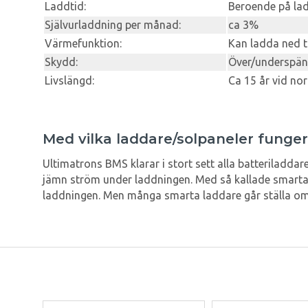
Laddtid:
Beroende på lad
Självurladdning per månad:
ca 3%
Värmefunktion:
Kan ladda ned t
Skydd:
Över/underspän
Livslängd:
Ca 15 år vid no
Med vilka laddare/solpaneler funger
Ultimatrons BMS klarar i stort sett alla batteriladdar
jämn ström under laddningen. Med så kallade smarta
laddningen. Men många smarta laddare går ställa om ti