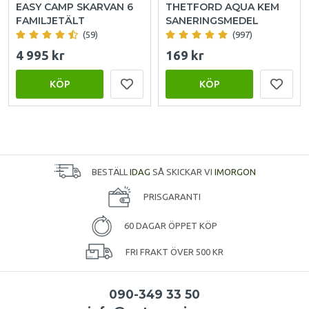
EASY CAMP SKARVAN 6
THETFORD AQUA KEM
FAMILJETÄLT
SANERINGSMEDEL
(59)
(997)
4 995 kr
169 kr
KÖP
KÖP
BESTÄLL
IDAG
SÅ SKICKAR VI
IMORGON
PRISGARANTI
60 DAGAR ÖPPET KÖP
FRI FRAKT ÖVER 500 KR
090-349 33 50