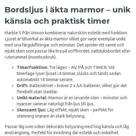
Bordsljus i äkta marmor – unik
känsla och praktisk timer
Marble S från Unison kombinerar naturskön estetik med funktion.
Ljuset är tillverkat av äkta marmor vilket gör varje exemplar unikt
med sina färgskiftningar och mönster. Det sprider ett varmt och
mjukt sken som passar lika bra på soffbordet, nattduksbordet eller
i uterummet (inomhusbruk).
Timerfunktion:
Tre lägen – AV, PÅ och TIMER. Vid
timerläge lyser ljuset i 6 timmar, släcks och tänds sedan
automatiskt 18 timmar senare.
Drift:
Batteridrivet – kräver 2 x AA‑batterier, vilket gör det
flexibelt utan sladdar.
Unikt material:
Marmor är en levande sten – mönster och
nyanser varierar naturligt från ljus till ljus.
Skonsamt ljus:
Låg effekt, mjukt sken – perfekt för
stämning snarare än stark belysning.
Passar dig som söker dekorativ belysning med hög känsla och låg
ansträngning. Perfekt för inredning där estetik och enkelhet