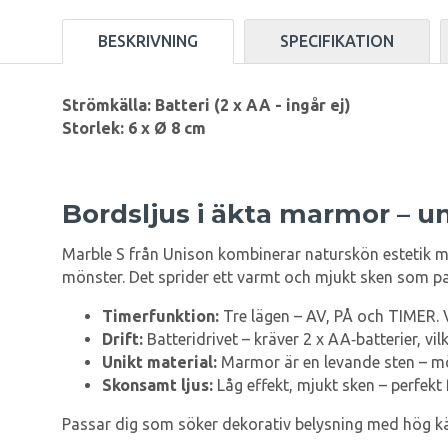
BESKRIVNING
SPECIFIKATION
Strömkälla: Batteri (2 x AA - ingår ej)
Storlek: 6 x Ø 8 cm
Bordsljus i äkta marmor – un
Marble S från Unison kombinerar naturskön estetik med
mönster. Det sprider ett varmt och mjukt sken som pa
Timerfunktion:
Tre lägen – AV, PÅ och TIMER. V
Drift:
Batteridrivet – kräver 2 x AA‑batterier, vil
Unikt material:
Marmor är en levande sten – möns
Skonsamt ljus:
Låg effekt, mjukt sken – perfekt
Passar dig som söker dekorativ belysning med hög kän