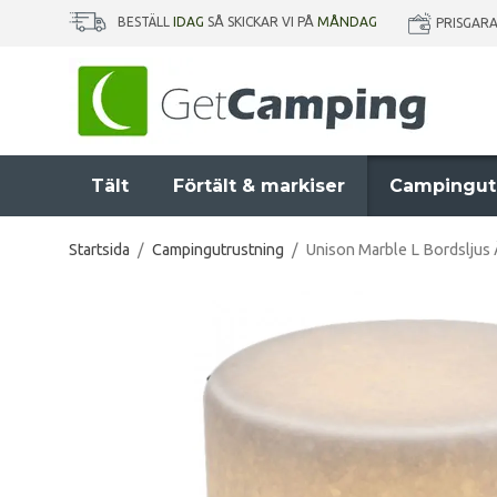
BESTÄLL
IDAG
SÅ SKICKAR VI PÅ
MÅNDAG
PRISGAR
Tält
Förtält & markiser
Campingut
Startsida
/
Campingutrustning
/
Unison Marble L Bordsljus