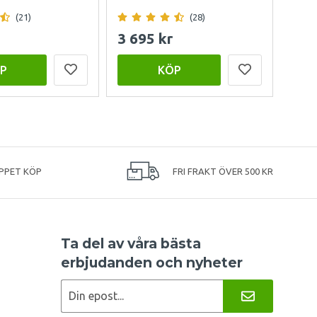
(21)
(28)
3 695 kr
1 9
P
KÖP
PPET KÖP
FRI FRAKT ÖVER 500 KR
Ta del av våra bästa
erbjudanden och nyheter