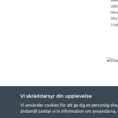
Rek
Vill
Mina
Alla
Logg
Vi skräddarsyr din upplevelse
Vi använder cookies för att ge dig en personlig sho
Get
ändamål samlar vi in information om användarna, 
Att campa kan antingen vara en livsstil eller ett sätt att samla fam