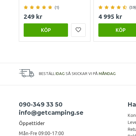
MARMOR
(1)
(59)
249 kr
4 995 kr
KÖP
KÖP
BESTÄLL
IDAG
SÅ SKICKAR VI PÅ
MÅNDAG
090-349 33 50
Ha
info@getcamping.se
Kon
Leve
Öppettider
Retu
Mån-Fre 09:00-17:00