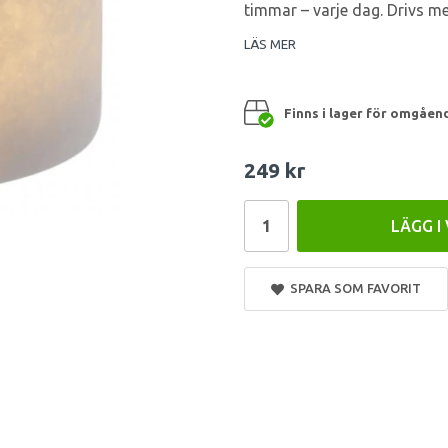
timmar – varje dag. Drivs med
LÄS MER
Finns i lager för omgåen
249 kr
LÄGG I
SPARA SOM FAVORIT