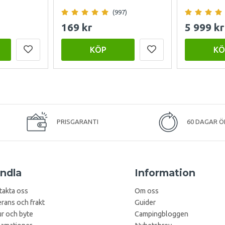
(997)
169 kr
5 999 kr
KÖP
KÖ
PRISGARANTI
60 DAGAR Ö
ndla
Information
takta oss
Om oss
rans och frakt
Guider
r och byte
Campingbloggen