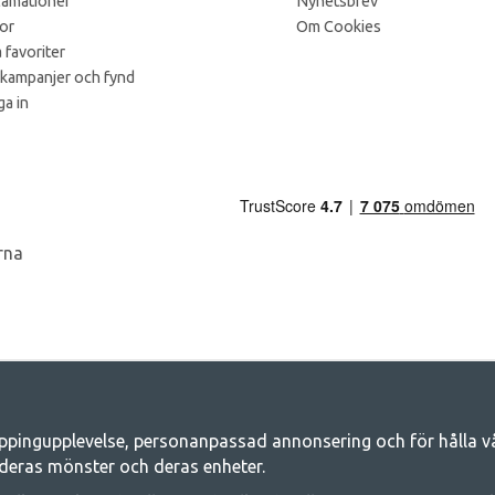
lamationer
Nyhetsbrev
kor
Om Cookies
 favoriter
 kampanjer och fynd
a in
ppingupplevelse, personanpassad annonsering och för hålla våra
Camping.se - Din butik för camping och ut
deras mönster och deras enheter.
iljen för ett gemensamt äventyr. Oavsett vilken kategori du tillhör hittar du a