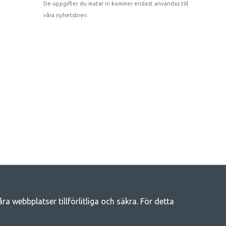
De uppgifter du matar in kommer endast användas till
våra nyhetsbrev.
 webbplatser tillförlitliga och säkra. För detta
eliv
llt du behöver av campingtillbehör hos oss. Vi tycker att alla ska ha