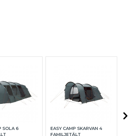
 SOLA 6
EASY CAMP SKARVAN 4
WEC
ÄLT
FAMILJETÄLT
FRO