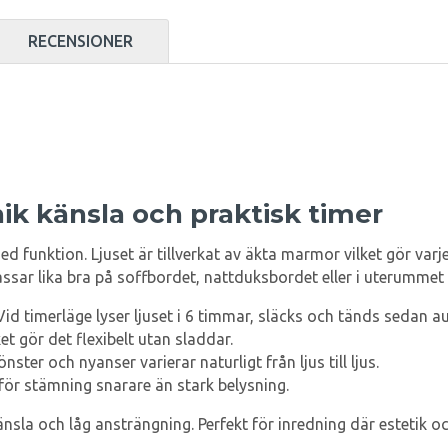
RECENSIONER
ik känsla och praktisk timer
 funktion. Ljuset är tillverkat av äkta marmor vilket gör varj
ssar lika bra på soffbordet, nattduksbordet eller i uterummet
id timerläge lyser ljuset i 6 timmar, släcks och tänds sedan 
ket gör det flexibelt utan sladdar.
ter och nyanser varierar naturligt från ljus till ljus.
 för stämning snarare än stark belysning.
sla och låg ansträngning. Perfekt för inredning där estetik oc