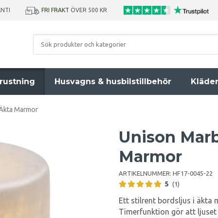
ANTI
FRI FRAKT
ÖVER 500 KR
rustning
Husvagns & husbilstillbehör
Kläde
 Äkta Marmor
Unison Marb
Marmor
ARTIKELNUMMER:
HF17-0045-22
5
(1)
Ett stilrent bordsljus i äkt
Timerfunktion gör att ljuset