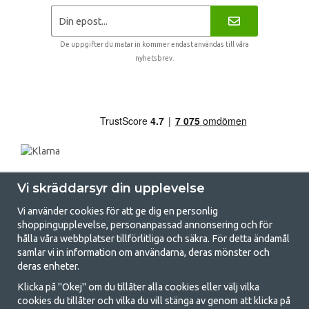
De uppgifter du matar in kommer endast användas till våra
nyhetsbrev.
Vi skräddarsyr din upplevelse
Vi använder cookies för att ge dig en personlig
shoppingupplevelse, personanpassad annonsering och för
hålla våra webbplatser tillförlitliga och säkra. För detta ändamål
samlar vi in information om användarna, deras mönster och
GetCamping.se - Din butik för camping
deras enheter.
och uteliv
Klicka på "Okej" om du tillåter alla cookies eller välj vilka
cookies du tillåter och vilka du vill stänga av genom att klicka på
Att campa kan antingen vara en livsstil eller ett sätt att samla familjen