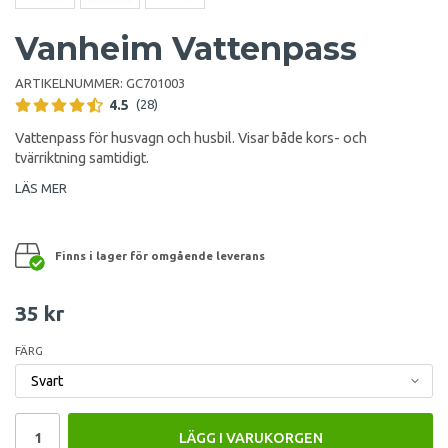
Vanheim Vattenpass
ARTIKELNUMMER:
GC701003
4.5
(28)
Vattenpass för husvagn och husbil. Visar både kors- och
tvärriktning samtidigt.
LÄS MER
Finns i lager för omgående leverans
35 kr
FÄRG
LÄGG I VARUKORGEN