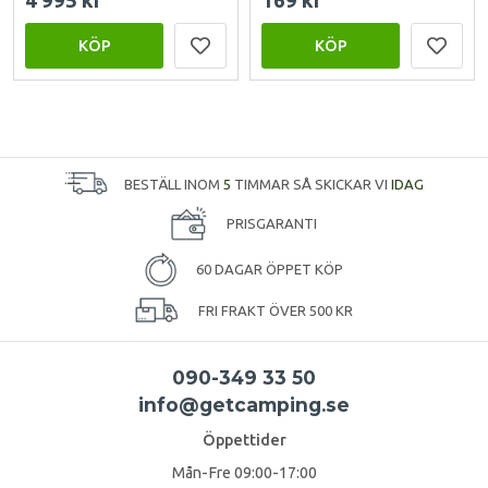
4 995 kr
169 kr
KÖP
KÖP
BESTÄLL INOM
5
TIMMAR SÅ SKICKAR VI
IDAG
PRISGARANTI
60 DAGAR ÖPPET KÖP
FRI FRAKT ÖVER 500 KR
090-349 33 50
info@getcamping.se
Öppettider
Mån-Fre 09:00-17:00