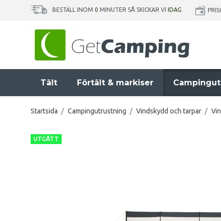
BESTÄLL INOM
0
MINUTER SÅ SKICKAR VI
IDAG
PRI
Tält
Förtält & markiser
Campingut
Startsida
/
Campingutrustning
/
Vindskydd och tarpar
/
Vi
UTGÅTT