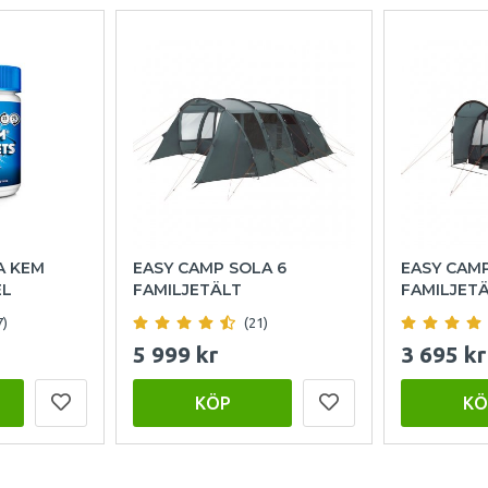
A KEM
EASY CAMP SOLA 6
EASY CAM
EL
FAMILJETÄLT
FAMILJET
7)
(21)
5 999 kr
3 695 kr
KÖP
KÖ