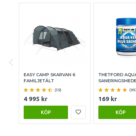
EASY CAMP SKARVAN 6
THETFORD AQU
FAMILJETÄLT
SANERINGSMED
(59)
(99
4 995 kr
169 kr
KÖP
KÖP