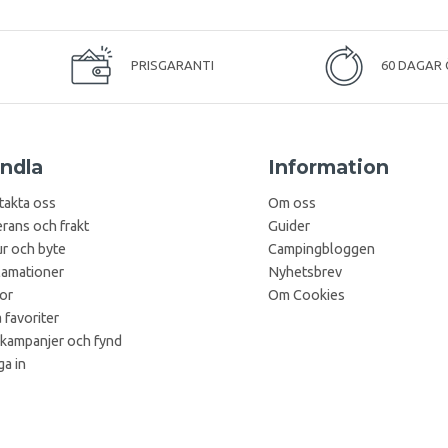
PRISGARANTI
60 DAGAR 
ndla
Information
takta oss
Om oss
rans och frakt
Guider
r och byte
Campingbloggen
lamationer
Nyhetsbrev
kor
Om Cookies
 favoriter
 kampanjer och fynd
a in