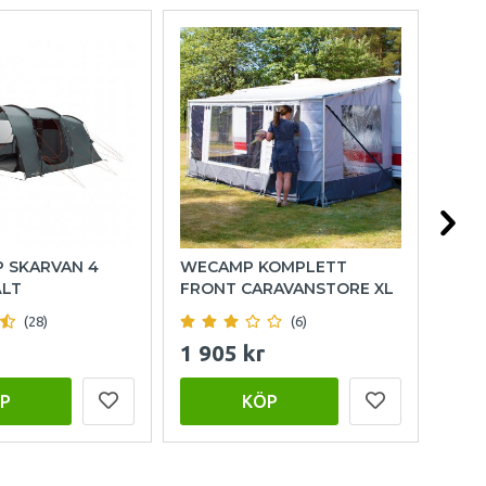
P SKARVAN 4
WECAMP KOMPLETT
HOL
ÄLT
FRONT CARAVANSTORE XL
(28)
(6)
1 905 kr
999
P
KÖP