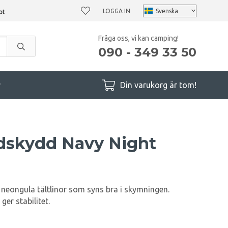
LOGGA IN
Fråga oss, vi kan camping!
090 - 349 33 50
r
Din varukorg är tom!
dskydd Navy Night
neongula tältlinor som syns bra i skymningen.
er stabilitet.