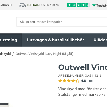
SGARANTI
FRI FRAKT
ÖVER 500 KR
rustning
Husvagns & husbilstillbehör
Kläde
ndskydd
/
Outwell Vindskydd Navy Night (Utgått)
Outwell Vin
ARTIKELNUMMER:
OAS111216
4.8
(10)
Vindskydd med fönster och 
Stålstänger med markspikar g