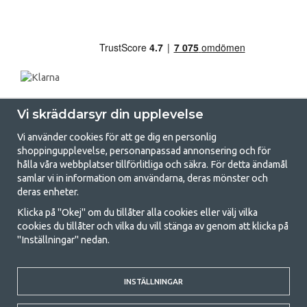
Vi skräddarsyr din upplevelse
Vi använder cookies för att ge dig en personlig
shoppingupplevelse, personanpassad annonsering och för
hålla våra webbplatser tillförlitliga och säkra. För detta ändamål
samlar vi in information om användarna, deras mönster och
GetCamping.se - Din butik för camping
deras enheter.
och uteliv
Klicka på "Okej" om du tillåter alla cookies eller välj vilka
cookies du tillåter och vilka du vill stänga av genom att klicka på
Att campa kan antingen vara en livsstil eller ett sätt att samla familjen
"Inställningar" nedan.
för ett gemensamt äventyr. Oavsett vilken kategori du tillhör hittar du
allt du behöver av campingtillbehör hos oss. Vi tycker att alla ska ha råd
med att campa så därför erbjuder vi riktigt bra priser på familjetält,
husvagnstält och all annan utrustning för camping och friluftsliv. Vårt
INSTÄLLNINGAR
mål är att i varje priskategori erbjuda den bästa campingutrustningen
gällande kvalitet och funktionalitet. Ta gärna kontakt med oss om det