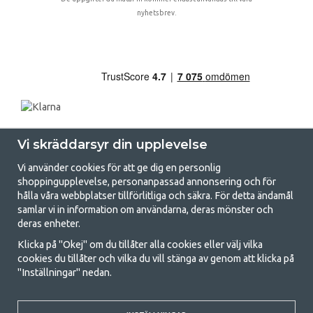
nyhetsbrev.
Vi skräddarsyr din upplevelse
Vi använder cookies för att ge dig en personlig
shoppingupplevelse, personanpassad annonsering och för
hålla våra webbplatser tillförlitliga och säkra. För detta ändamål
samlar vi in information om användarna, deras mönster och
GetCamping.se - Din butik för camping
deras enheter.
och uteliv
Klicka på "Okej" om du tillåter alla cookies eller välj vilka
cookies du tillåter och vilka du vill stänga av genom att klicka på
Att campa kan antingen vara en livsstil eller ett sätt att samla familjen
"Inställningar" nedan.
för ett gemensamt äventyr. Oavsett vilken kategori du tillhör hittar du
allt du behöver av campingtillbehör hos oss. Vi tycker att alla ska ha råd
med att campa så därför erbjuder vi riktigt bra priser på familjetält,