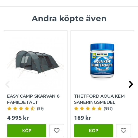
Andra köpte även
EASY CAMP SKARVAN 6
THETFORD AQUA KEM
FAMILJETÄLT
SANERINGSMEDEL
(59)
(997)
4 995 kr
169 kr
KÖP
KÖP