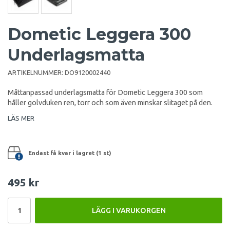
Dometic Leggera 300
Underlagsmatta
ARTIKELNUMMER:
DO9120002440
Måttanpassad underlagsmatta för Dometic Leggera 300 som
håller golvduken ren, torr och som även minskar slitaget på den.
LÄS MER
Endast få kvar i lagret (1 st)
495 kr
LÄGG I VARUKORGEN