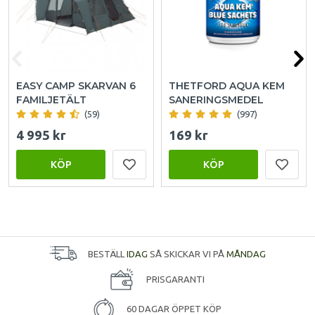
EASY CAMP SKARVAN 6
THETFORD AQUA KEM
FAMILJETÄLT
SANERINGSMEDEL
(59)
(997)
4 995 kr
169 kr
KÖP
KÖP
BESTÄLL
IDAG
SÅ SKICKAR VI PÅ
MÅNDAG
PRISGARANTI
60 DAGAR ÖPPET KÖP