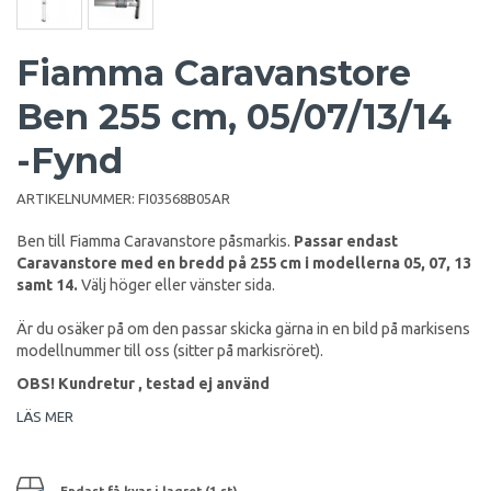
Fiamma Caravanstore
Ben 255 cm, 05/07/13/14
-Fynd
ARTIKELNUMMER:
FI03568B05AR
Ben till Fiamma Caravanstore påsmarkis.
Passar endast
Caravanstore med en bredd på 255 cm i modellerna 05, 07, 13
samt 14.
Välj höger eller vänster sida.
Är du osäker på om den passar skicka gärna in en bild på markisens
modellnummer till oss (sitter på markisröret).
OBS! Kundretur , testad ej använd
LÄS MER
Endast få kvar i lagret (1 st)