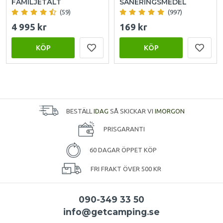
FAMILJETÄLT
SANERINGSMEDEL
(59)
(997)
4 995 kr
169 kr
KÖP
KÖP
BESTÄLL
IDAG
SÅ SKICKAR VI
IMORGON
PRISGARANTI
60 DAGAR ÖPPET KÖP
FRI FRAKT ÖVER 500 KR
090-349 33 50
info@getcamping.se