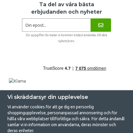
Ta del av våra bästa
erbjudanden och nyheter
De uppgifter du matar in kommer endast användas till våra
nyhetsbrev.
Vi skräddarsyr din upplevelse
Vi använder cookies för att ge dig en personlig
shoppingupplevelse, personanpassad annonsering och för
hålla våra webbplatser tillförlitliga och säkra. För detta ändamål
samlar vi in information om användarna, deras mönster och
GetCamping.se - Din butik för camping
deras enheter.