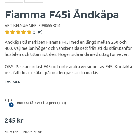
Fiamma F45i Ändkåpa
ARTIKELNUMMER:
FI98655-014
5
(6)
Ändkåpa till markisen Fiamma F45i med en längd mellan 250 och
400. Välj mellan höger och vänster sida sett från att du står utanför
husbilen och tittar mot den. Höger sida är då med uttag för veven.
OBS: Passar endast F45i och inte andra versioner av F45. Kontakta
oss ifall du är osäker på om den passar din markis.
LÄS MER
Endast få kvar i lagret (2 st)
245 kr
SIDA (SETT FRAMIFRÅN)