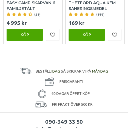
EASY CAMP SKARVAN 6
THETFORD AQUA KEM
FAMILJETÄLT
SANERINGSMEDEL
(59)
(997)
4 995 kr
169 kr
KÖP
KÖP
BESTÄLL
IDAG
SÅ SKICKAR VI PÅ
MÅNDAG
PRISGARANTI
60 DAGAR ÖPPET KÖP
FRI FRAKT ÖVER 500 KR
090-349 33 50