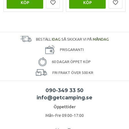
KÖP
KÖP
BESTÄLL
IDAG
SÅ SKICKAR VI PÅ
MÅNDAG
PRISGARANTI
60 DAGAR ÖPPET KÖP
FRI FRAKT ÖVER 500 KR
090-349 33 50
info@getcamping.se
Öppettider
Mån-Fre 09:00-17:00