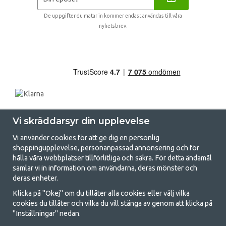
De uppgifter du matar in kommer endast användas till våra
nyhetsbrev.
Vi skräddarsyr din upplevelse
Vi använder cookies för att ge dig en personlig
shoppingupplevelse, personanpassad annonsering och för
hålla våra webbplatser tillförlitliga och säkra. För detta ändamål
samlar vi in information om användarna, deras mönster och
GetCamping.se - Din butik för camping
deras enheter.
och uteliv
Klicka på "Okej" om du tillåter alla cookies eller välj vilka
cookies du tillåter och vilka du vill stänga av genom att klicka på
Att campa kan antingen vara en livsstil eller ett sätt att samla familjen
"Inställningar" nedan.
för ett gemensamt äventyr. Oavsett vilken kategori du tillhör hittar du