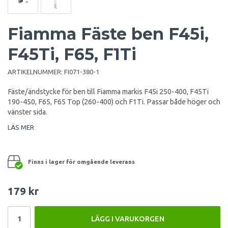
Fiamma Fäste ben F45i,
F45Ti, F65, F1Ti
ARTIKELNUMMER:
FI071-380-1
Fäste/ändstycke för ben till Fiamma markis F45i 250-400, F45Ti
190-450, F65, F65 Top (260-400) och F1Ti. Passar både höger och
vänster sida.
LÄS MER
Finns i lager för omgående leverans
179 kr
LÄGG I VARUKORGEN