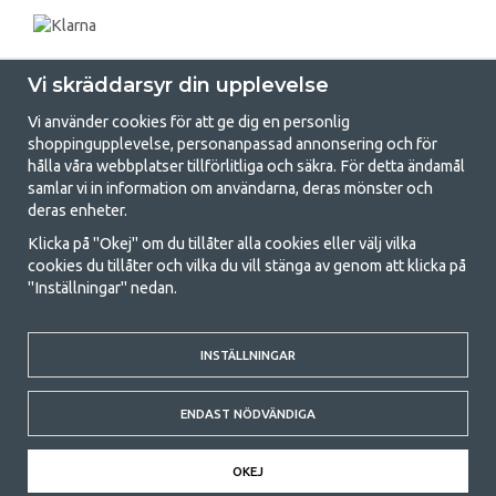
Vi skräddarsyr din upplevelse
Vi använder cookies för att ge dig en personlig
shoppingupplevelse, personanpassad annonsering och för
hålla våra webbplatser tillförlitliga och säkra. För detta ändamål
samlar vi in information om användarna, deras mönster och
GetCamping.se - Din butik för camping
deras enheter.
och uteliv
Klicka på "Okej" om du tillåter alla cookies eller välj vilka
cookies du tillåter och vilka du vill stänga av genom att klicka på
Att campa kan antingen vara en livsstil eller ett sätt att samla familjen
"Inställningar" nedan.
för ett gemensamt äventyr. Oavsett vilken kategori du tillhör hittar du
allt du behöver av campingtillbehör hos oss. Vi tycker att alla ska ha råd
med att campa så därför erbjuder vi riktigt bra priser på familjetält,
husvagnstält och all annan utrustning för camping och friluftsliv. Vårt
INSTÄLLNINGAR
mål är att i varje priskategori erbjuda den bästa campingutrustningen
gällande kvalitet och funktionalitet. Ta gärna kontakt med oss om det
ENDAST NÖDVÄNDIGA
är något du saknar eller vill veta mer om.
© 2020 GetCamping. All rights reserved.
OKEJ