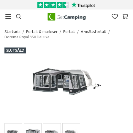
Startsida
/
Förtält & markiser
/
Förtält
/
A-måttsförtält
/
Dorema Royal 350 DeLuxe
SLUTSÅLD