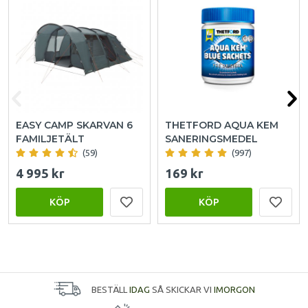
EASY CAMP SKARVAN 6
THETFORD AQUA KEM
FAMILJETÄLT
SANERINGSMEDEL
(59)
(997)
4 995 kr
169 kr
KÖP
KÖP
BESTÄLL
IDAG
SÅ SKICKAR VI
IMORGON