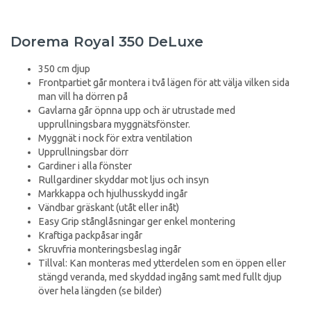
Dorema Royal 350 DeLuxe
350 cm djup
Frontpartiet går montera i två lägen för att välja vilken sida
man vill ha dörren på
Gavlarna går öpnna upp och är utrustade med
upprullningsbara myggnätsfönster.
Myggnät i nock för extra ventilation
Upprullningsbar dörr
Gardiner i alla fönster
Rullgardiner skyddar mot ljus och insyn
Markkappa och hjulhusskydd ingår
Vändbar gräskant (utåt eller inåt)
Easy Grip stånglåsningar ger enkel montering
Kraftiga packpåsar ingår
Skruvfria monteringsbeslag ingår
Tillval: Kan monteras med ytterdelen som en öppen eller
stängd veranda, med skyddad ingång samt med fullt djup
över hela längden (se bilder)