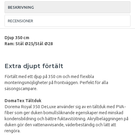
BESKRIVNING
RECENSIONER
Djup 350 cm
Ram: Stål Ø25/Stål Ø28
Extra djupt förtält
Förtält med ett djup på 350 cm och med flexibla
monteringsmöjligheter på frontväggen. Perfekt för alla
säsongscampare.
DomaTex Tältduk
Dorema Royal 350 DeLuxe använder sig av en tältduk med PVA-
fiber som ger duken bomullsliknande egenskaper med minskad
kondensbildning och bättre fuktavstötning. Akrylbeläggningen på
duken gör den vattenavvisande, väderbeständig och lätt att
rengöra.