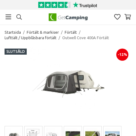
Startsida
/
Förtält & markiser
/
Förtält
/
Lufttält / Uppblåsbara förtält
/
Outwell Cove 400A Förtält
SLUTSÅLD
-12%