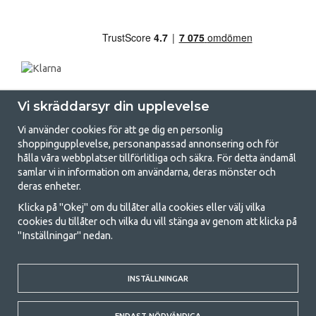
Vi skräddarsyr din upplevelse
Vi använder cookies för att ge dig en personlig
shoppingupplevelse, personanpassad annonsering och för
hålla våra webbplatser tillförlitliga och säkra. För detta ändamål
samlar vi in information om användarna, deras mönster och
GetCamping.se - Din butik för camping
deras enheter.
och uteliv
Klicka på "Okej" om du tillåter alla cookies eller välj vilka
cookies du tillåter och vilka du vill stänga av genom att klicka på
Att campa kan antingen vara en livsstil eller ett sätt att samla familjen
"Inställningar" nedan.
för ett gemensamt äventyr. Oavsett vilken kategori du tillhör hittar du
allt du behöver av campingtillbehör hos oss. Vi tycker att alla ska ha råd
med att campa så därför erbjuder vi riktigt bra priser på familjetält,
husvagnstält och all annan utrustning för camping och friluftsliv. Vårt
INSTÄLLNINGAR
mål är att i varje priskategori erbjuda den bästa campingutrustningen
gällande kvalitet och funktionalitet. Ta gärna kontakt med oss om det
ENDAST NÖDVÄNDIGA