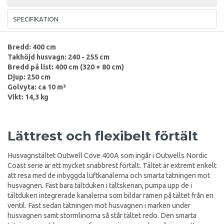
SPECIFIKATION
Bredd: 400 cm
Takhöjd husvagn: 240 - 255 cm
Bredd på list: 400 cm (320 + 80 cm)
Djup: 250 cm
Golvyta: ca 10 m²
Vikt: 14,3 kg
Lättrest och flexibelt förtält
Husvagnstältet Outwell Cove 400A som ingår i Outwells Nordic
Coast serie är ett mycket snabbrest förtält. Tältet är extremt enkelt
att resa med de inbyggda luftkanalerna och smarta tätningen mot
husvagnen. Fäst bara tältduken i tältskenan, pumpa upp de i
tältduken integrerade kanalerna som bildar ramen på tältet från en
ventil. Fäst sedan tätningen mot husvagnen i marken under
husvagnen samt stormlinorna så står tältet redo. Den smarta