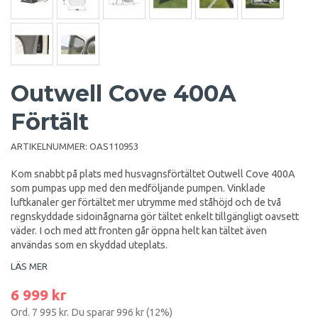
Outwell Cove 400A
Förtält
ARTIKELNUMMER:
OAS110953
Kom snabbt på plats med husvagnsförtältet Outwell Cove 400A
som pumpas upp med den medföljande pumpen. Vinklade
luftkanaler ger förtältet mer utrymme med ståhöjd och de två
regnskyddade sidoinågnarna gör tältet enkelt tillgängligt oavsett
väder. I och med att fronten går öppna helt kan tältet även
användas som en skyddad uteplats.
LÄS MER
6 999 kr
Ord.
7 995 kr
. Du sparar
996 kr
(
12
%)