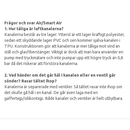
Frågor och svar Air/Smart Air
1. Hur tåliga är luftkanalerna?
Kanalerna består av tre lager. Ytterst är ett lager kraftigt polyester,
sedan ett skyddande lager PVC och sen kommer själva kanalen i
TPU. Konstruktionen gör att kanalerna är mer tåliga mot vind än
stål och glasfiberstänger. Viktigt är dock att man bara använder en
pump med tryckmätare och inte pumpar upp ett högre tryck än 0,8
bar då det riskerar att förstöra kanalerna.
2. Vad händer om det går hål i kanalen eller en ventil går
sönder? Rasar tältet ihop?
Kanalerna är separerade med ventiler. Så tältet rasar inte ihop om
det skulle gå hål i en kanal. De går även laga med en
gaffertejp/silikontejp. Både kanaler och ventiler är helt utbytbara.