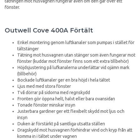
tätningen mot husvagnen fungerar även om den går över ett
fönster.
Outwell Cove 400A Förtält
Enkel montering genom luftkanaler som pumpas i stället för
tältstänger
Tätning mot husvagnen utan stänger som även fungerar mot
fönster (kuddar mot fönster finns som ett extra tillbehör)
Höjdsjustering på lufkanalerna underlättar vid ojämn mark
(tillbehör)
Bockade luftkanaler ger en bra höjd i hela tältet
Ljus med med stora fönster
Två dörrar på sidorna med regnskydd
Fronten gör öppna helt, halvt eller bara ovansidan
Tonade fönster minskar insyn
Justerbara gardiner ger ett flexibelt skydd mot ljus och
insyn
Duken är förstärkt på samtliga utsatta ställen
Dragskydd mot husvagnen förhindrar vind och kryp från att
komma in i tältet under vagnen