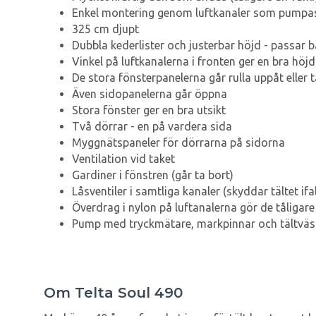
Enkel montering genom luftkanaler som pumpas fr
325 cm djupt
Dubbla kederlister och justerbar höjd - passar 
Vinkel på luftkanalerna i fronten ger en bra höjd 
De stora fönsterpanelerna går rulla uppåt eller 
Även sidopanelerna går öppna
Stora fönster ger en bra utsikt
Två dörrar - en på vardera sida
Myggnätspaneler för dörrarna på sidorna
Ventilation vid taket
Gardiner i fönstren (går ta bort)
Låsventiler i samtliga kanaler (skyddar tältet ifal
Överdrag i nylon på luftanalerna gör de tåligare 
Pump med tryckmätare, markpinnar och tältväs
Om Telta Soul 490