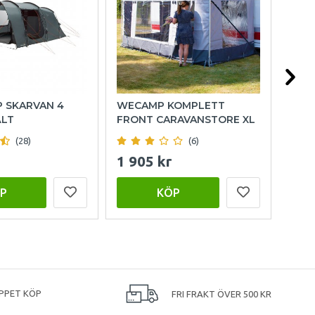
P SKARVAN 4
WECAMP KOMPLETT
HOL
ÄLT
FRONT CARAVANSTORE XL
(28)
(6)
1 905 kr
999
P
KÖP
PPET KÖP
FRI FRAKT ÖVER 500 KR