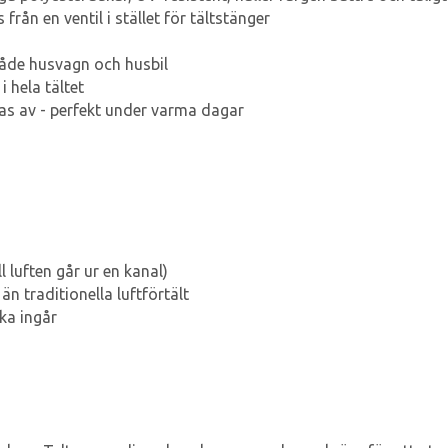
ån en ventil i stället för tältstänger
både husvagn och husbil
i hela tältet
tas av - perfekt under varma dagar
l luften går ur en kanal)
än traditionella luftförtält
ka ingår