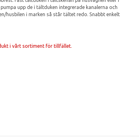
brest. Fäst tältduken i tältskenan på husvagnen eller i
 pumpa upp de i tältduken integrerade kanalerna och
/husbilen i marken så står tältet redo. Snabbt enkelt
t i vårt sortiment för tillfället.