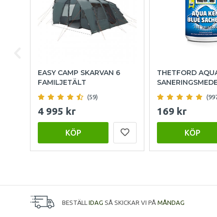
EASY CAMP SKARVAN 6
THETFORD AQU
FAMILJETÄLT
SANERINGSMED
(59)
(99
4 995 kr
169 kr
KÖP
KÖP
BESTÄLL
IDAG
SÅ SKICKAR VI PÅ
MÅNDAG