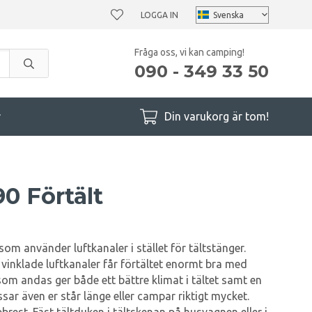
LOGGA IN
Fråga oss, vi kan camping!
090 - 349 33 50
r
Din varukorg är tom!
90 Förtält
 som använder luftkanaler i stället för tältstänger.
vinklade luftkanaler får förtältet enormt bra med
om andas ger både ett bättre klimat i tältet samt en
ssar även er står länge eller campar riktigt mycket.