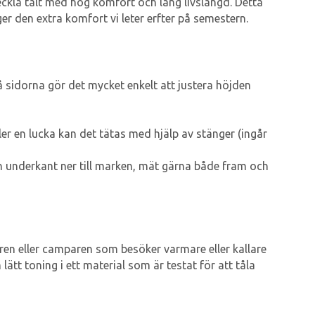
ckla tält med hög komfort och lång livslängd. Detta
 ger den extra komfort vi leter erfter på semestern.
 sidorna gör det mycket enkelt att justera höjden
ler en lucka kan det tätas med hjälp av stänger (ingår
n underkant ner till marken, mät gärna både fram och
garen eller camparen som besöker varmare eller kallare
tt toning i ett material som är testat för att tåla