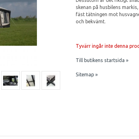
Dessutom är det riktigt snab
skenan på husbilens markis,
fäst tätningen mot husvagnen
och bekvämt.
Tyvärr ingår inte denna produk
Till butikens startsida »
Sitemap »