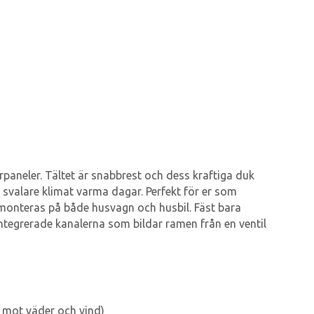
rpaneler. Tältet är snabbrest och dess kraftiga duk
t svalare klimat varma dagar. Perfekt för er som
r monteras på både husvagn och husbil. Fäst bara
integrerade kanalerna som bildar ramen från en ventil
t mot väder och vind)