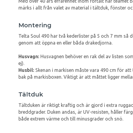
Med över 40 års erfarenhet inom förtält har teamet 
märks i allt från valet av material i tältduk, fönster o
Montering
Telta Soul 490 har två kederlister på 5 och 7 mm så 
genom att öppna en eller båda drakedjorna.
Husvagn:
Husvagnen behöver en rak del av listen som ä
ej).
Husbil:
Skenan i markisen måste vara 490 cm för att 
bak på markisboxen. Viktigt är att måttet ligger mell
Tältduk
Tältduken är riktigt kraftig och är gjord i extra rugg
breddgrader. Duken andas, är UV-resisten, håller färge
både extrem värme och till minusgrader och snö.