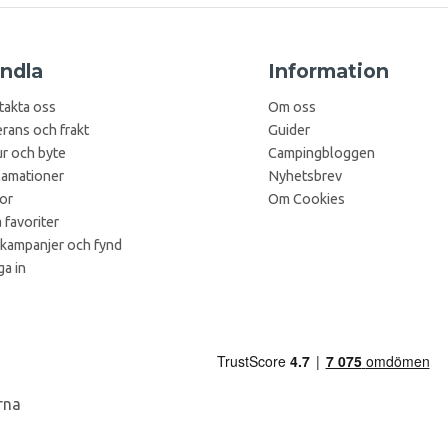
ndla
Information
takta oss
Om oss
rans och frakt
Guider
r och byte
Campingbloggen
lamationer
Nyhetsbrev
kor
Om Cookies
 favoriter
 kampanjer och fynd
a in