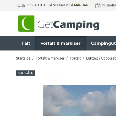
BESTÄLL
IDAG
SÅ SKICKAR VI PÅ
MÅNDAG
PRISGAR
Tält
Förtält & markiser
Campingut
Startsida
/
Förtält & markiser
/
Förtält
/
Lufttält / Uppblåsb
SLUTSÅLD