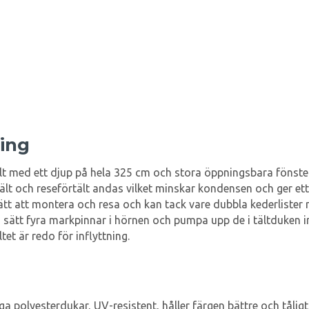
ping
tält med ett djup på hela 325 cm och stora öppningsbara fönste
rtält och reseförtält andas vilket minskar kondensen och ger et
lätt att montera och resa och kan tack vare dubbla kederliste
s, sätt fyra markpinnar i hörnen och pumpa upp de i tältduken 
et är redo för inflyttning.
a polyesterdukar, UV-resistent, håller färgen bättre och tålig