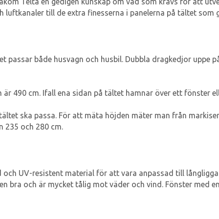
bakom Telta en gedigen kunskap om vad som krävs för att utve
ch luftkanaler till de extra finesserna i panelerna på tältet som
det passar både husvagn och husbil. Dubbla dragkedjor uppe på
r 490 cm. Ifall ena sidan på tältet hamnar över ett fönster el
tältet ska passa. För att mäta höjden mäter man från markise
an 235 och 280 cm.
ad och UV-resistent material för att vara anpassad till långlig
n bra och är mycket tålig mot väder och vind. Fönster med en lä