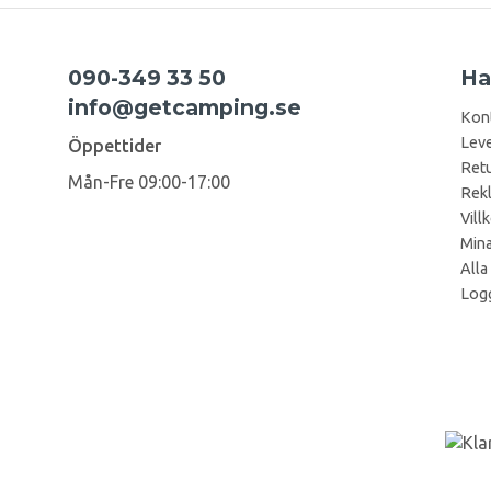
090-349 33 50
Ha
info@getcamping.se
Kon
Leve
Öppettider
Retu
Mån-Fre 09:00-17:00
Rek
Vill
Mina
Alla
Logg