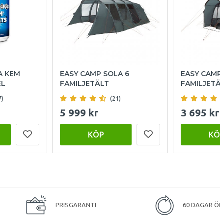
A KEM
EASY CAMP SOLA 6
EASY CAM
EL
FAMILJETÄLT
FAMILJET
7)
(21)
5 999 kr
3 695 kr
KÖP
KÖ
PRISGARANTI
60 DAGAR Ö