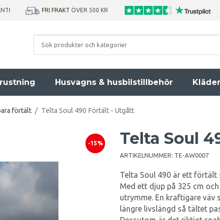
ANTI
FRI FRAKT
ÖVER 500 KR
rustning
Husvagns & husbilstillbehör
Kläde
ara förtält
/
Telta Soul 490 Förtält - Utgått
Telta Soul 4
-15%
ARTIKELNUMMER:
TE-AW0007
Telta Soul 490 är ett förtält
Med ett djup på 325 cm och 
utrymme. En kraftigare väv s
längre livslängd så tältet pa