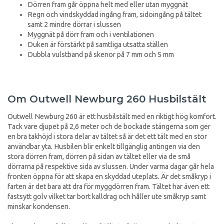
Dörren fram går öppna helt med eller utan myggnät
Regn och vindskyddad ingång fram, sidoingång på tältet
samt 2 mindre dörrar i slussen
Myggnät på dörr fram och i ventilationen
Duken är förstärkt på samtliga utsatta ställen
Dubbla vulstband på skenor på 7 mm och 5 mm
Om Outwell Newburg 260 Husbilstält
Outwell Newburg 260 är ett husbilstält med en riktigt hög komfort.
Tack vare djupet på 2,6 meter och de bockade stängerna som ger
en bra takhöjd i stora delar av tältet så är det ett tält med en stor
användbar yta. Husbilen blir enkelt tillgänglig antingen via den
stora dörren fram, dörren på sidan av tältet eller via de små
dörrarna på respektive sida av slussen. Under varma dagar går hela
fronten öppna för att skapa en skyddad uteplats. Är det småkryp i
farten är det bara att dra för myggdörren fram. Tältet har även ett
fastsytt golv vilket tar bort kalldrag och håller ute småkryp samt
minskar kondensen.