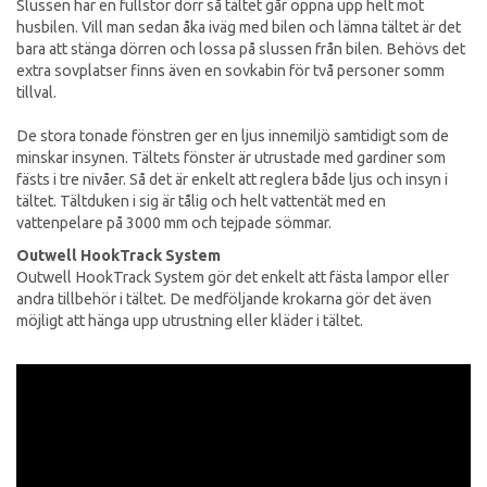
Slussen har en fullstor dörr så tältet går öppna upp helt mot
husbilen. Vill man sedan åka iväg med bilen och lämna tältet är det
bara att stänga dörren och lossa på slussen från bilen. Behövs det
extra sovplatser finns även en sovkabin för två personer somm
tillval.
De stora tonade fönstren ger en ljus innemiljö samtidigt som de
minskar insynen. Tältets fönster är utrustade med gardiner som
fästs i tre nivåer. Så det är enkelt att reglera både ljus och insyn i
tältet. Tältduken i sig är tålig och helt vattentät med en
vattenpelare på 3000 mm och tejpade sömmar.
Outwell HookTrack System
Outwell HookTrack System gör det enkelt att fästa lampor eller
andra tillbehör i tältet. De medföljande krokarna gör det även
möjligt att hänga upp utrustning eller kläder i tältet.