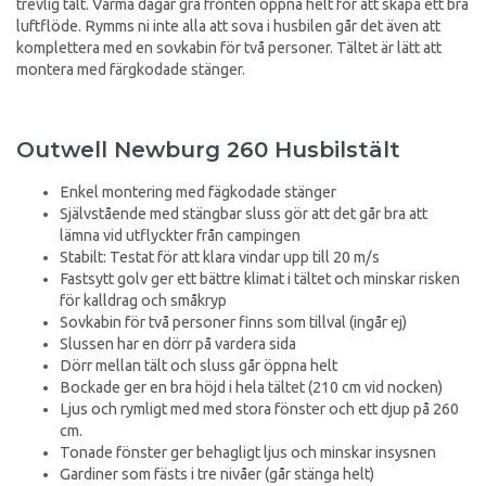
trevlig tält. Varma dagar grå fronten öppna helt för att skapa ett bra
luftflöde. Rymms ni inte alla att sova i husbilen går det även att
komplettera med en sovkabin för två personer. Tältet är lätt att
montera med färgkodade stänger.
Outwell Newburg 260 Husbilstält
Enkel montering med fägkodade stänger
Självstående med stängbar sluss gör att det går bra att
lämna vid utflyckter från campingen
Stabilt: Testat för att klara vindar upp till 20 m/s
Fastsytt golv ger ett bättre klimat i tältet och minskar risken
för kalldrag och småkryp
Sovkabin för två personer finns som tillval (ingår ej)
Slussen har en dörr på vardera sida
Dörr mellan tält och sluss går öppna helt
Bockade ger en bra höjd i hela tältet (210 cm vid nocken)
Ljus och rymligt med med stora fönster och ett djup på 260
cm.
Tonade fönster ger behagligt ljus och minskar insysnen
Gardiner som fästs i tre nivåer (går stänga helt)