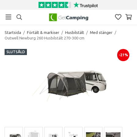
Startsida
/
Förtält & markiser
/
Husbilstält
/
Med stänger
/
Outwell Newburg 260 Husbilstält 270-300 cm
SLUTSÅLD
-21%