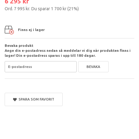
6 295 kr
Ord.
7 995 kr
. Du sparar
1 700 kr
(
21
%)
Finns ej i lager
Bevaka produkt
Ange din e-postadress nedan så meddelar vi dig när produkten finns i
lager! Din e-postadress sparas i upp till 180 dagar.
BEVAKA
SPARA SOM FAVORIT