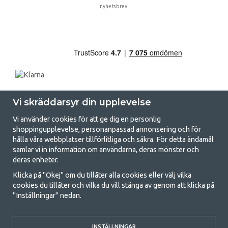
nyhetsbrev.
Vi skräddarsyr din upplevelse
Vi använder cookies för att ge dig en personlig
shoppingupplevelse, personanpassad annonsering och för
hålla våra webbplatser tillförlitliga och säkra. För detta ändamål
samlar vi in information om användarna, deras mönster och
GetCamping.se - Din butik för camping
deras enheter.
och uteliv
Klicka på "Okej" om du tillåter alla cookies eller välj vilka
cookies du tillåter och vilka du vill stänga av genom att klicka på
Att campa kan antingen vara en livsstil eller ett sätt att samla familjen
"Inställningar" nedan.
för ett gemensamt äventyr. Oavsett vilken kategori du tillhör hittar du
allt du behöver av campingtillbehör hos oss. Vi tycker att alla ska ha råd
med att campa så därför erbjuder vi riktigt bra priser på familjetält,
husvagnstält och all annan utrustning för camping och friluftsliv. Vårt
INSTÄLLNINGAR