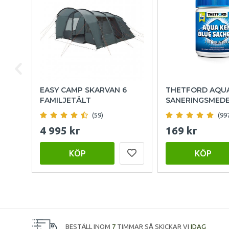
EASY CAMP SKARVAN 6
THETFORD AQU
FAMILJETÄLT
SANERINGSMED
(59)
(99
4 995 kr
169 kr
KÖP
KÖP
BESTÄLL INOM
7
TIMMAR SÅ SKICKAR VI
IDAG