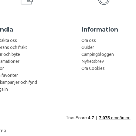
ndla
Information
takta oss
Om oss
rans och frakt
Guider
r och byte
Campingbloggen
lamationer
Nyhetsbrev
kor
Om Cookies
 favoriter
 kampanjer och fynd
a in