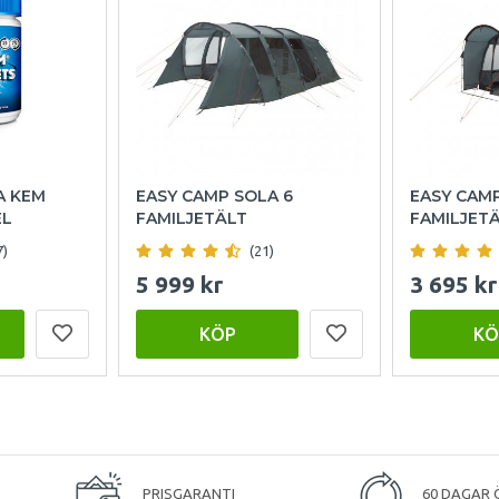
A KEM
EASY CAMP SOLA 6
EASY CAM
EL
FAMILJETÄLT
FAMILJET
7)
(21)
5 999 kr
3 695 kr
KÖP
KÖ
PRISGARANTI
60 DAGAR 