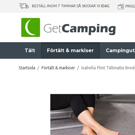
BESTÄLL INOM
7
TIMMAR SÅ SKICKAR VI
IDAG
PRIS
Tält
Förtält & markiser
Campingut
Startsida
/
Förtält & markiser
/
Isabella Flint Tältmatta Bre