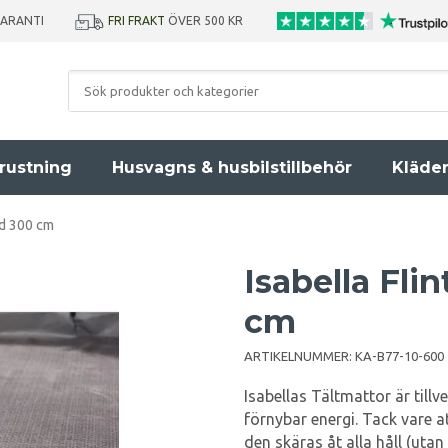
GARANTI
FRI FRAKT
ÖVER 500 KR
rustning
Husvagns & husbilstillbehör
Kläde
dd 300 cm
Isabella Fli
cm
ARTIKELNUMMER:
KA-B77-10-600
Isabellas Tältmattor är till
förnybar energi. Tack vare a
den skäras åt alla håll (utan