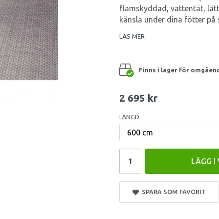
flamskyddad, vattentät, lätt
känsla under dina fötter på
LÄS MER
Finns i lager för omgåen
2 695 kr
LÄNGD
LÄGG I
SPARA SOM FAVORIT