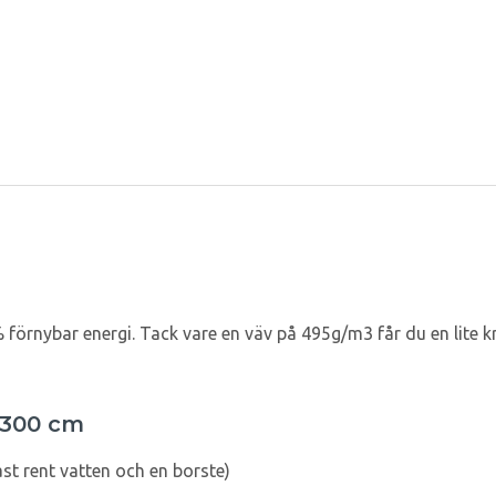
 % förnybar energi. Tack vare en väv på 495g/m3 får du en lite 
d 300 cm
st rent vatten och en borste)