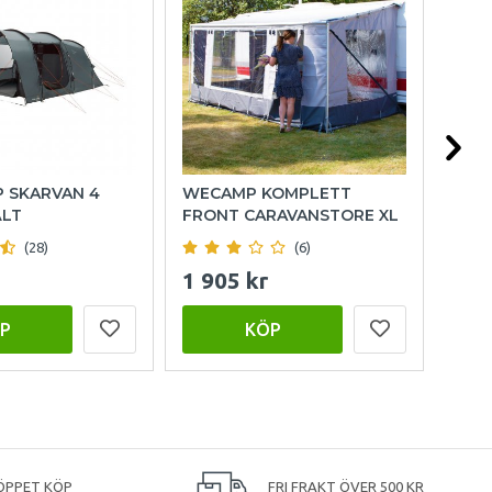
P SKARVAN 4
WECAMP KOMPLETT
OUT
ÄLT
FRONT CARAVANSTORE XL
FAM
(28)
(6)
1 905 kr
15 
P
KÖP
ÖPPET KÖP
FRI FRAKT ÖVER 500 KR