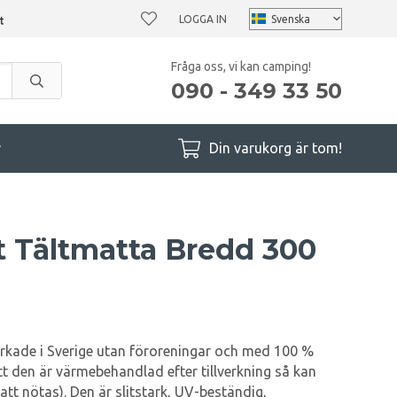
LOGGA IN
Fråga oss, vi kan camping!
090 - 349 33 50
r
Din varukorg är tom!
nt Tältmatta Bredd 300
verkade i Sverige utan föroreningar och med 100 %
tt den är värmebehandlad efter tillverkning så kan
 att nötas). Den är slitstark, UV-beständig,