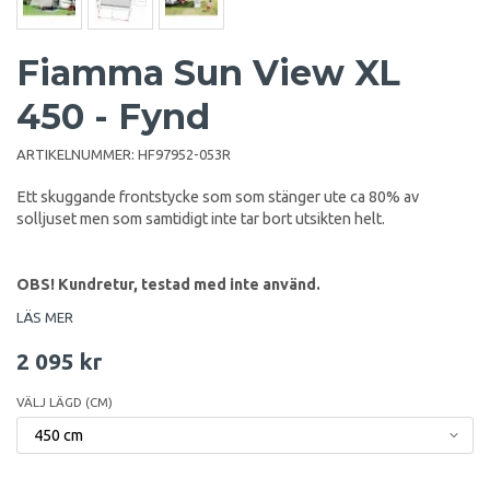
Fiamma Sun View XL
450 - Fynd
ARTIKELNUMMER:
HF97952-053R
Ett skuggande frontstycke som som stänger ute ca 80% av
solljuset men som samtidigt inte tar bort utsikten helt.
OBS! Kundretur, testad med inte använd.
LÄS MER
2 095 kr
VÄLJ LÄGD (CM)