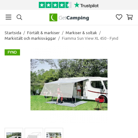
Startsida
/
Förtält & markiser
/
Markiser & soltak
/
Markistält och markisväggar
/
Fiamma Sun View XL 450 - Fynd
FYND