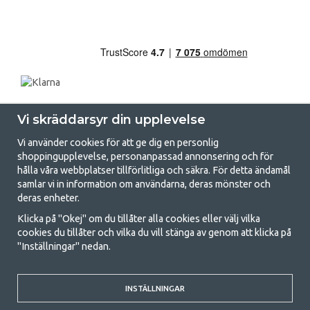
Vi skräddarsyr din upplevelse
Vi använder cookies för att ge dig en personlig
shoppingupplevelse, personanpassad annonsering och för
hålla våra webbplatser tillförlitliga och säkra. För detta ändamål
samlar vi in information om användarna, deras mönster och
GetCamping.se - Din butik för camping
deras enheter.
och uteliv
Klicka på "Okej" om du tillåter alla cookies eller välj vilka
cookies du tillåter och vilka du vill stänga av genom att klicka på
Att campa kan antingen vara en livsstil eller ett sätt att samla familjen
"Inställningar" nedan.
för ett gemensamt äventyr. Oavsett vilken kategori du tillhör hittar du
allt du behöver av campingtillbehör hos oss. Vi tycker att alla ska ha råd
med att campa så därför erbjuder vi riktigt bra priser på familjetält,
husvagnstält och all annan utrustning för camping och friluftsliv. Vårt
INSTÄLLNINGAR
mål är att i varje priskategori erbjuda den bästa campingutrustningen