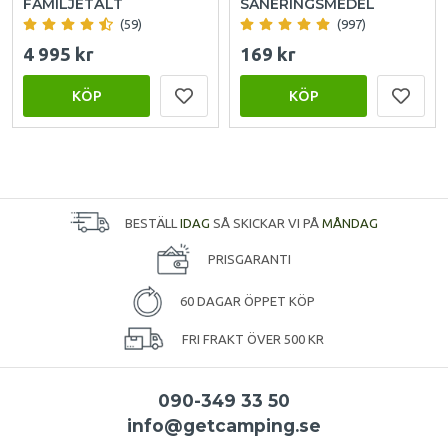
FAMILJETÄLT
SANERINGSMEDEL
(59)
(997)
4 995 kr
169 kr
KÖP
KÖP
BESTÄLL
IDAG
SÅ SKICKAR VI PÅ
MÅNDAG
PRISGARANTI
60 DAGAR ÖPPET KÖP
FRI FRAKT ÖVER 500 KR
090-349 33 50
info@getcamping.se