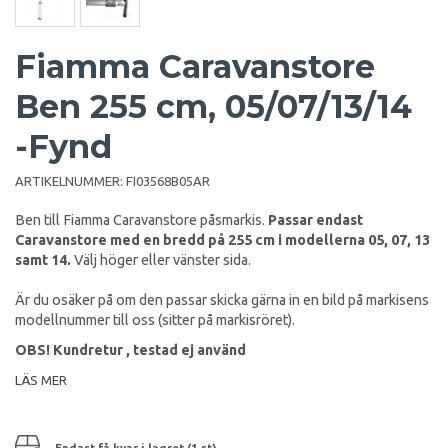
Fiamma Caravanstore
Ben 255 cm, 05/07/13/14
-Fynd
ARTIKELNUMMER:
FI03568B05AR
Ben till Fiamma Caravanstore påsmarkis.
Passar endast
Caravanstore med en bredd på 255 cm i modellerna 05, 07, 13
samt 14.
Välj höger eller vänster sida.
Är du osäker på om den passar skicka gärna in en bild på markisens
modellnummer till oss (sitter på markisröret).
OBS! Kundretur , testad ej använd
LÄS MER
Endast få kvar i lagret (1 st)