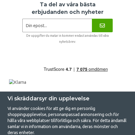
Ta del av våra bästa
erbjudanden och nyheter
De uppgifter du matar in kommer endast användas till våra
nyhetsbrev.
Vi skräddarsyr din upplevelse
Vi använder cookies för att ge dig en personlig
shoppingupplevelse, personanpassad annonsering och för
hålla våra webbplatser tillförlitliga och säkra. För detta ändamål
samlar vi in information om användarna, deras mönster och
GetCamping.se - Din butik för camping
deras enheter.