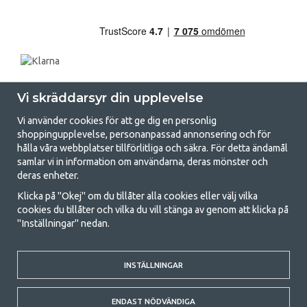
Vi skräddarsyr din upplevelse
Vi använder cookies för att ge dig en personlig
shoppingupplevelse, personanpassad annonsering och för
hålla våra webbplatser tillförlitliga och säkra. För detta ändamål
samlar vi in information om användarna, deras mönster och
GetCamping.se - Din butik för camping
deras enheter.
och uteliv
Klicka på "Okej" om du tillåter alla cookies eller välj vilka
cookies du tillåter och vilka du vill stänga av genom att klicka på
Att campa kan antingen vara en livsstil eller ett sätt att samla familjen
"Inställningar" nedan.
för ett gemensamt äventyr. Oavsett vilken kategori du tillhör hittar du
allt du behöver av campingtillbehör hos oss. Vi tycker att alla ska ha råd
med att campa så därför erbjuder vi riktigt bra priser på familjetält,
INSTÄLLNINGAR
husvagnstält och all annan utrustning för camping och friluftsliv. Vårt
mål är att i varje priskategori erbjuda den bästa campingutrustningen
gällande kvalitet och funktionalitet. Ta gärna kontakt med oss om det
ENDAST NÖDVÄNDIGA
är något du saknar eller vill veta mer om.