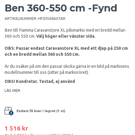
Ben 360-550 cm -Fynd
ARTIKELNUMMER:
HF03569A07AR
Ben till Fiamma Caravanstore XL påsmarkis med en bredd mellan
360 och 550 cm.
Välj höger eller vänster sida.
OBS: Passar endast Caravanstore XL med ett djup på 250 cm
och en bredd mellan 360 och 550 cm.
Är du osäker på om den passar skicka gärna in en bild på markisens
modellnummer till oss (sitter på markisröret).
OBS! Kundretur. Testad, ej använd
LÄS MER
Endast få kvar i lagret (1 st)
1 516 kr