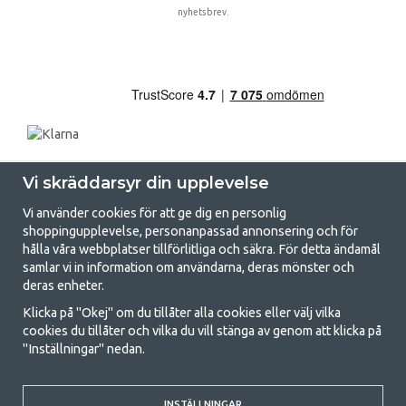
nyhetsbrev.
Vi skräddarsyr din upplevelse
Vi använder cookies för att ge dig en personlig
shoppingupplevelse, personanpassad annonsering och för
hålla våra webbplatser tillförlitliga och säkra. För detta ändamål
samlar vi in information om användarna, deras mönster och
GetCamping.se - Din butik för camping
deras enheter.
och uteliv
Klicka på "Okej" om du tillåter alla cookies eller välj vilka
cookies du tillåter och vilka du vill stänga av genom att klicka på
Att campa kan antingen vara en livsstil eller ett sätt att samla familjen
"Inställningar" nedan.
för ett gemensamt äventyr. Oavsett vilken kategori du tillhör hittar du
allt du behöver av campingtillbehör hos oss. Vi tycker att alla ska ha råd
med att campa så därför erbjuder vi riktigt bra priser på familjetält,
INSTÄLLNINGAR
husvagnstält och all annan utrustning för camping och friluftsliv. Vårt