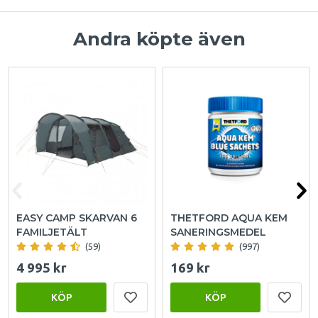
Andra köpte även
EASY CAMP SKARVAN 6
THETFORD AQUA KEM
FAMILJETÄLT
SANERINGSMEDEL
(59)
(997)
4 995 kr
169 kr
KÖP
KÖP