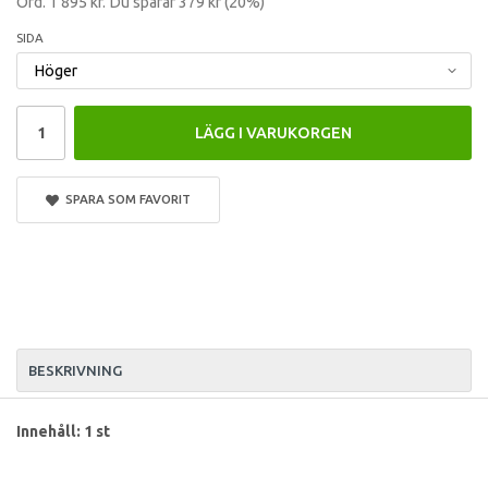
Ord.
1 895 kr
. Du sparar
379 kr
(
20
%)
SIDA
LÄGG I VARUKORGEN
SPARA SOM FAVORIT
BESKRIVNING
Innehåll: 1 st