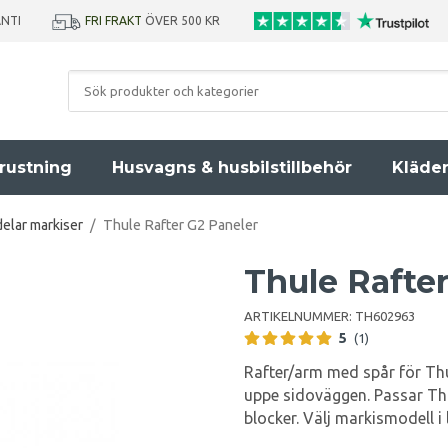
ANTI
FRI FRAKT
ÖVER 500 KR
rustning
Husvagns & husbilstillbehör
Kläde
elar markiser
/
Thule Rafter G2 Paneler
Thule Rafte
ARTIKELNUMMER:
TH602963
5
(1)
Rafter/arm med spår för Thu
uppe sidoväggen. Passar Thu
blocker. Välj markismodell i 