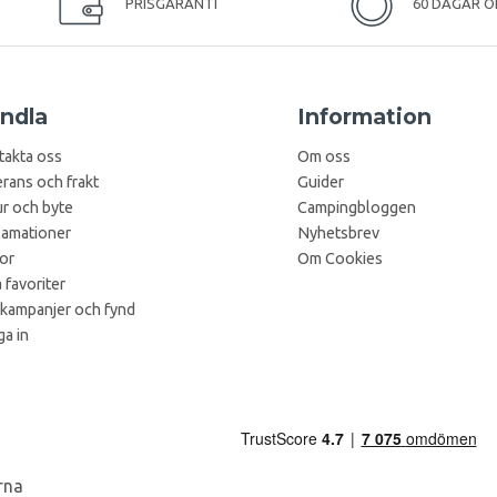
PRISGARANTI
60 DAGAR Ö
ndla
Information
takta oss
Om oss
rans och frakt
Guider
r och byte
Campingbloggen
lamationer
Nyhetsbrev
kor
Om Cookies
 favoriter
 kampanjer och fynd
a in