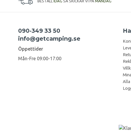
BESTÄLL
IDAG
SÅ SKICKAR VI PÅ
MÅNDAG
090-349 33 50
Ha
info@getcamping.se
Kon
Leve
Öppettider
Retu
Mån-Fre 09:00-17:00
Rek
Vill
Mina
Alla
Logg