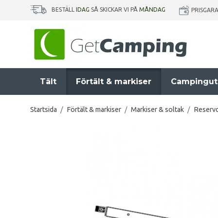
BESTÄLL
IDAG
SÅ SKICKAR VI PÅ
MÅNDAG
PRISGAR
Tält
Förtält & markiser
Campingut
Startsida
/
Förtält & markiser
/
Markiser & soltak
/
Reservd