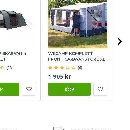
P SKARVAN 4
WECAMP KOMPLETT
HOL
ÄLT
FRONT CARAVANSTORE XL
(28)
(6)
1 905 kr
999
P
KÖP