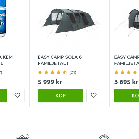
A KEM
EASY CAMP SOLA 6
EASY CAM
EL
FAMILJETÄLT
FAMILJET
7)
(21)
5 999 kr
3 695 kr
KÖP
KÖ