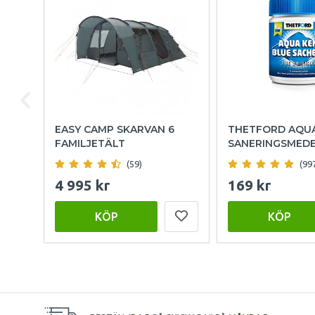
EASY CAMP SKARVAN 6
THETFORD AQU
FAMILJETÄLT
SANERINGSMED
(59)
(99
4 995 kr
169 kr
KÖP
KÖP