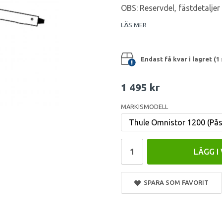
OBS: Reservdel, fästdetaljer
LÄS MER
Endast få kvar i lagret (1 
1 495 kr
MARKISMODELL
LÄGG I
SPARA SOM FAVORIT