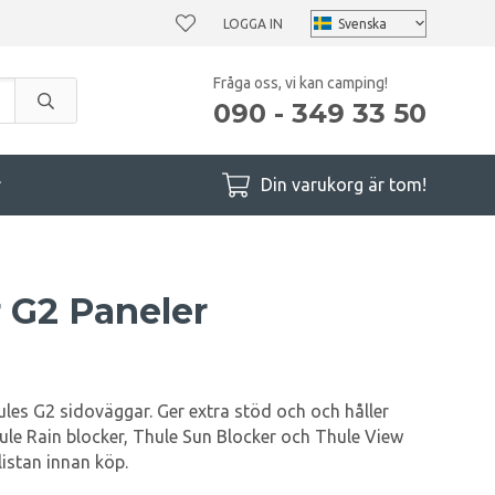
LOGGA IN
Fråga oss, vi kan camping!
090 - 349 33 50
r
Din varukorg är tom!
r G2 Paneler
les G2 sidoväggar. Ger extra stöd och och håller
le Rain blocker, Thule Sun Blocker och Thule View
listan innan köp.