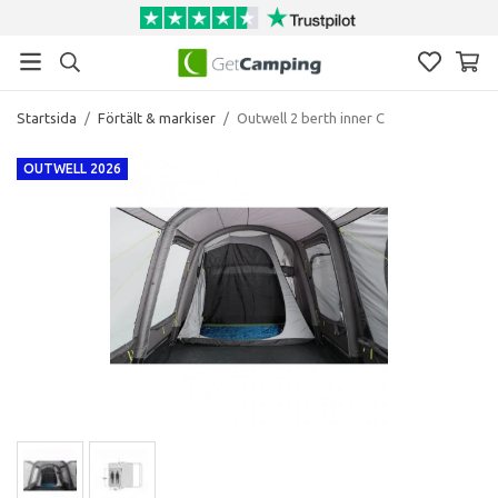
Startsida
/
Förtält & markiser
/
Outwell 2 berth inner C
OUTWELL 2026