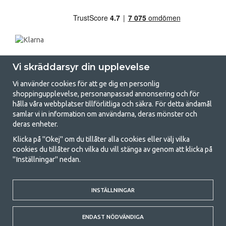
Vi skräddarsyr din upplevelse
Vi använder cookies för att ge dig en personlig
shoppingupplevelse, personanpassad annonsering och för
hålla våra webbplatser tillförlitliga och säkra. För detta ändamål
samlar vi in information om användarna, deras mönster och
GetCamping.se - Din butik för camping
deras enheter.
och uteliv
Klicka på "Okej" om du tillåter alla cookies eller välj vilka
cookies du tillåter och vilka du vill stänga av genom att klicka på
Att campa kan antingen vara en livsstil eller ett sätt att samla familjen
"Inställningar" nedan.
för ett gemensamt äventyr. Oavsett vilken kategori du tillhör hittar du
allt du behöver av campingtillbehör hos oss. Vi tycker att alla ska ha råd
med att campa så därför erbjuder vi riktigt bra priser på familjetält,
husvagnstält och all annan utrustning för camping och friluftsliv. Vårt
INSTÄLLNINGAR
mål är att i varje priskategori erbjuda den bästa campingutrustningen
gällande kvalitet och funktionalitet. Ta gärna kontakt med oss om det
ENDAST NÖDVÄNDIGA
är något du saknar eller vill veta mer om.