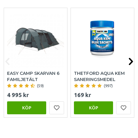
EASY CAMP SKARVAN 6
THETFORD AQUA KEM
FAMILJETÄLT
SANERINGSMEDEL
(59)
(997)
4 995 kr
169 kr
KÖP
KÖP