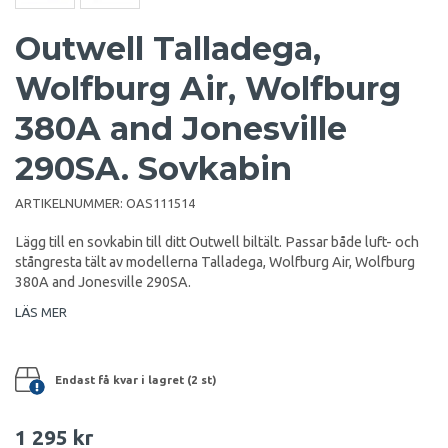
Outwell Talladega,
Wolfburg Air, Wolfburg
380A and Jonesville
290SA. Sovkabin
ARTIKELNUMMER:
OAS111514
Lägg till en sovkabin till ditt Outwell biltält. Passar både luft- och
stångresta tält av modellerna Talladega, Wolfburg Air, Wolfburg
380A and Jonesville 290SA.
LÄS MER
Endast få kvar i lagret (2 st)
1 295 kr