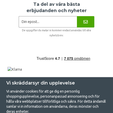
Ta del av våra bästa
erbjudanden och nyheter
De uppgifter du matar in kommer endast användas till våra
nyhetsbrev.
Vi skräddarsyr din upplevelse
Vi använder cookies för att ge dig en personlig
shoppingupplevelse, personanpassad annonsering och för
hålla våra webbplatser tillförlitliga och säkra. För detta ändamål
samlar vi in information om användarna, deras mönster och
GetCamping.se - Din butik för camping
deras enheter.