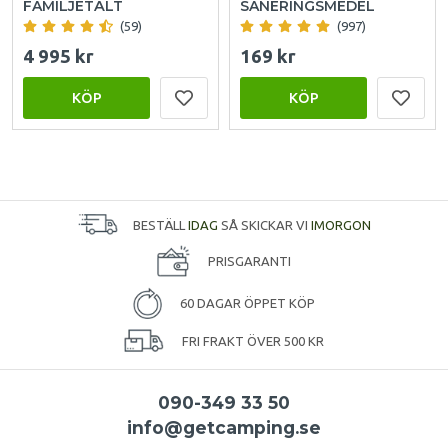
FAMILJETÄLT
SANERINGSMEDEL
(59)
(997)
4 995 kr
169 kr
KÖP
KÖP
BESTÄLL
IDAG
SÅ SKICKAR VI
IMORGON
PRISGARANTI
60 DAGAR ÖPPET KÖP
FRI FRAKT ÖVER 500 KR
090-349 33 50
info@getcamping.se