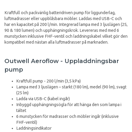
Kraftfull och packvänlig batteridriven pump för liggunderlag,
luftmadrasser eller uppblåsbara möbler. Laddas med USB-C och
har en kapacitet på 200 l/min. Integrerad lampa med 3 ljuslägen (25,
90 & 180 lumen) och upphängningskrok. Levereras med med 6
munstycken inklusive FHF-ventil och laddningskabel vilket gör den
kompatibel med nästan alla luftmadrasser på marknaden.
Outwell Aeroflow - Uppladdningsbar
pump
Kraftfull pump - 200 l/min (3,5 kPa)
Lampa med 3 ljuslägen – starkt (180 lm), medel (90 lm), svagt
(25 lm)
Ladda via USB-C (kabel ingår)
Inbyggd upphängningsögla för att hänga den som lampa i
tältet
6 munstycken för madrasser och möbler ingår (inklusive
FHF-ventil)
Laddningsindikator