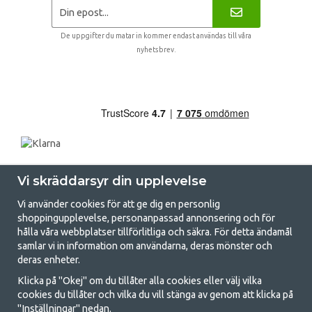
De uppgifter du matar in kommer endast användas till våra
nyhetsbrev.
Vi skräddarsyr din upplevelse
Vi använder cookies för att ge dig en personlig
shoppingupplevelse, personanpassad annonsering och för
hålla våra webbplatser tillförlitliga och säkra. För detta ändamål
samlar vi in information om användarna, deras mönster och
GetCamping.se - Din butik för camping
deras enheter.
och uteliv
Klicka på "Okej" om du tillåter alla cookies eller välj vilka
cookies du tillåter och vilka du vill stänga av genom att klicka på
Att campa kan antingen vara en livsstil eller ett sätt att samla familjen
"Inställningar" nedan.