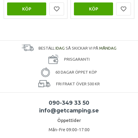
KÖP
KÖP
BESTÄLL
IDAG
SÅ SKICKAR VI PÅ
MÅNDAG
PRISGARANTI
60 DAGAR ÖPPET KÖP
FRI FRAKT ÖVER 500 KR
090-349 33 50
info@getcamping.se
Öppettider
Mån-Fre 09:00-17:00