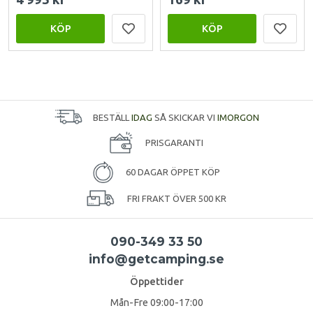
KÖP
KÖP
BESTÄLL
IDAG
SÅ SKICKAR VI
IMORGON
PRISGARANTI
60 DAGAR ÖPPET KÖP
FRI FRAKT ÖVER 500 KR
090-349 33 50
info@getcamping.se
Öppettider
Mån-Fre 09:00-17:00