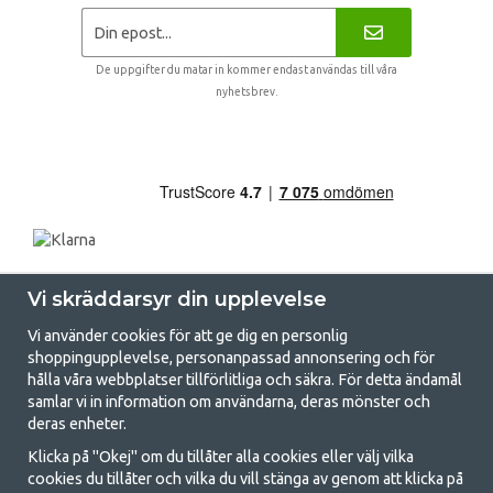
De uppgifter du matar in kommer endast användas till våra
nyhetsbrev.
Vi skräddarsyr din upplevelse
Vi använder cookies för att ge dig en personlig
shoppingupplevelse, personanpassad annonsering och för
hålla våra webbplatser tillförlitliga och säkra. För detta ändamål
samlar vi in information om användarna, deras mönster och
GetCamping.se - Din butik för camping
deras enheter.
och uteliv
Klicka på "Okej" om du tillåter alla cookies eller välj vilka
cookies du tillåter och vilka du vill stänga av genom att klicka på
Att campa kan antingen vara en livsstil eller ett sätt att samla familjen