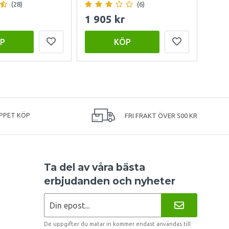
(28)
(6)
1 905 kr
999
P
KÖP
PPET KÖP
FRI FRAKT ÖVER 500 KR
Ta del av våra bästa
erbjudanden och nyheter
De uppgifter du matar in kommer endast användas till