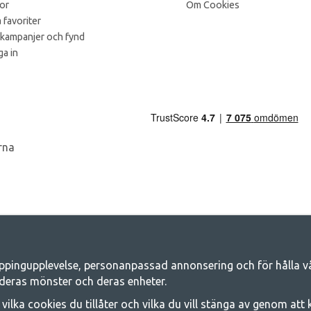
kor
Om Cookies
 favoriter
 kampanjer och fynd
a in
ppingupplevelse, personanpassad annonsering och för hålla våra
Camping.se - Din butik för camping och ut
deras mönster och deras enheter.
iljen för ett gemensamt äventyr. Oavsett vilken kategori du tillhör hittar du a
j vilka cookies du tillåter och vilka du vill stänga av genom att
 på familjetält, husvagnstält och all annan utrustning för camping och frilufts