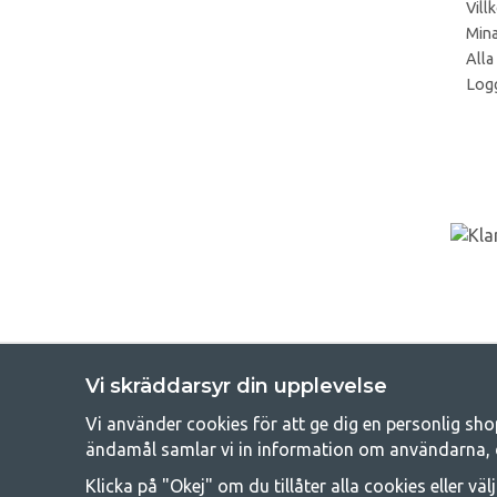
Vill
Mina
Alla
Logg
Vi skräddarsyr din upplevelse
Vi använder cookies för att ge dig en personlig sho
Get
ändamål samlar vi in information om användarna, 
Att campa kan antingen vara en livsstil eller ett sätt att samla fam
Klicka på "Okej" om du tillåter alla cookies eller väl
råd med att campa så därför erbjuder vi riktigt bra priser