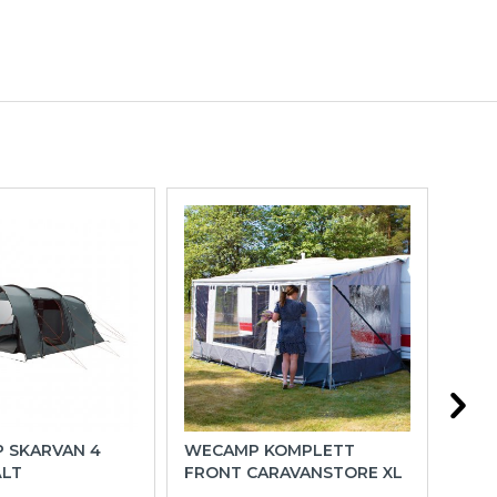
P SKARVAN 4
WECAMP KOMPLETT
HOL
ÄLT
FRONT CARAVANSTORE XL