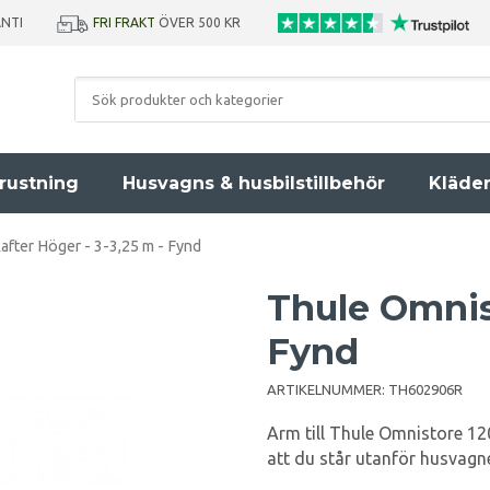
ANTI
FRI FRAKT
ÖVER 500 KR
rustning
Husvagns & husbilstillbehör
Kläde
fter Höger - 3-3,25 m - Fynd
Thule Omnis
Fynd
ARTIKELNUMMER:
TH602906R
Arm till Thule Omnistore 12
att du står utanför husvagn