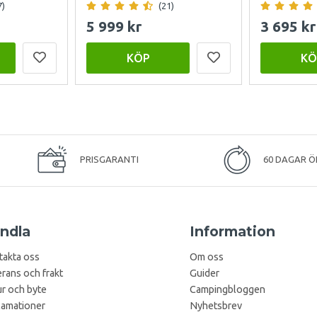
7)
(21)
5 999 kr
3 695 kr
KÖP
KÖ
PRISGARANTI
60 DAGAR Ö
ndla
Information
takta oss
Om oss
rans och frakt
Guider
r och byte
Campingbloggen
lamationer
Nyhetsbrev