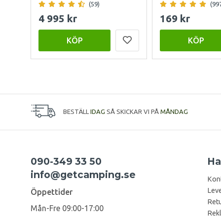
(59)
(99
4 995 kr
169 kr
KÖP
KÖP
BESTÄLL
IDAG
SÅ SKICKAR VI PÅ
MÅNDAG
090-349 33 50
Ha
info@getcamping.se
Kon
Leve
Öppettider
Retu
Mån-Fre 09:00-17:00
Rek