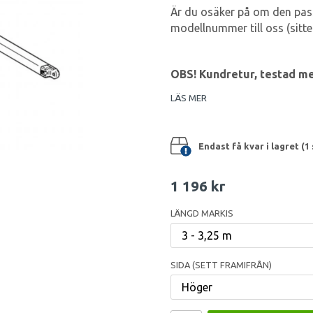
Är du osäker på om den pass
modellnummer till oss (sitter
OBS! Kundretur, testad me
LÄS MER
Endast få kvar i lagret (1 
1 196 kr
LÄNGD MARKIS
SIDA (SETT FRAMIFRÅN)