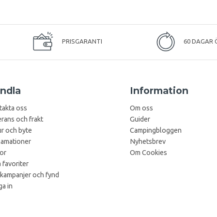
PRISGARANTI
60 DAGAR 
ndla
Information
takta oss
Om oss
rans och frakt
Guider
r och byte
Campingbloggen
lamationer
Nyhetsbrev
kor
Om Cookies
 favoriter
 kampanjer och fynd
a in