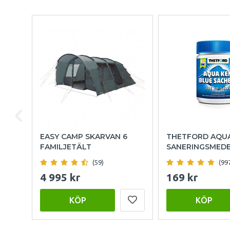
EASY CAMP SKARVAN 6
THETFORD AQU
FAMILJETÄLT
SANERINGSMED
(59)
(99
4 995 kr
169 kr
KÖP
KÖP