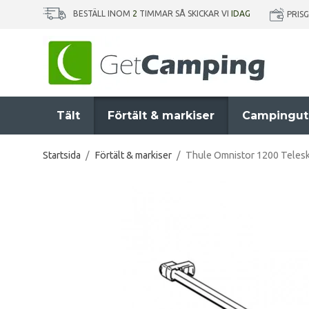
BESTÄLL INOM
2
TIMMAR SÅ SKICKAR VI
IDAG
PRIS
Tält
Förtält & markiser
Campingut
Startsida
/
Förtält & markiser
/
Thule Omnistor 1200 Teles