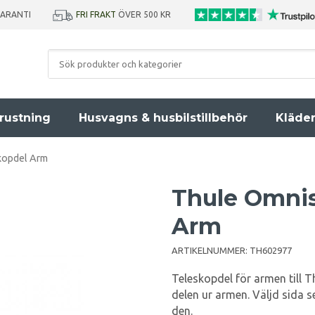
GARANTI
FRI FRAKT
ÖVER 500 KR
rustning
Husvagns & husbilstillbehör
Kläde
kopdel Arm
Thule Omnis
Arm
ARTIKELNUMMER:
TH602977
Teleskopdel för armen till 
delen ur armen. Väljd sida s
den.