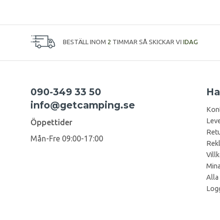
BESTÄLL INOM
2
TIMMAR SÅ SKICKAR VI
IDAG
090-349 33 50
Ha
info@getcamping.se
Kon
Leve
Öppettider
Retu
Mån-Fre 09:00-17:00
Rek
Vill
Mina
Alla
Logg