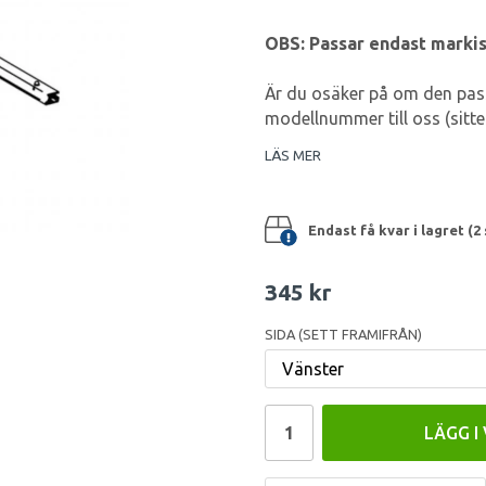
OBS: Passar endast markis
Är du osäker på om den pass
modellnummer till oss (sitter
LÄS MER
Endast få kvar i lagret (2 
345 kr
SIDA (SETT FRAMIFRÅN)
LÄGG I