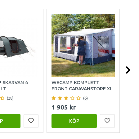
P SKARVAN 4
WECAMP KOMPLETT
OUT
ÄLT
FRONT CARAVANSTORE XL
FAM
(28)
(6)
1 905 kr
15 
P
KÖP