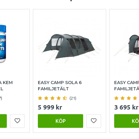
A KEM
EASY CAMP SOLA 6
EASY CAM
EL
FAMILJETÄLT
FAMILJET
7)
(21)
5 999 kr
3 695 kr
KÖP
KÖ