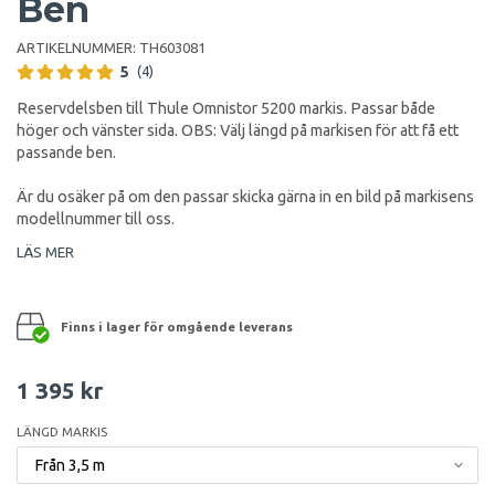
Ben
ARTIKELNUMMER:
TH603081
5
(4)
Reservdelsben till Thule Omnistor 5200 markis. Passar både
höger och vänster sida. OBS: Välj längd på markisen för att få ett
passande ben.
Är du osäker på om den passar skicka gärna in en bild på markisens
modellnummer till oss.
LÄS MER
Finns i lager för omgående leverans
1 395 kr
LÄNGD MARKIS