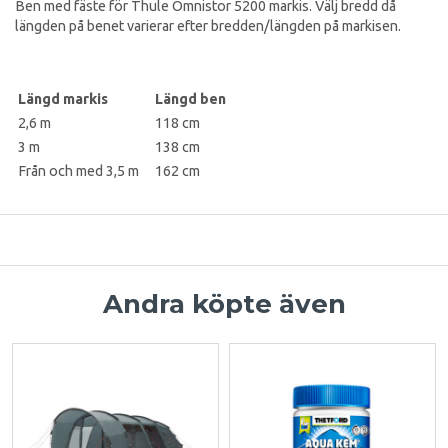
Ben med fäste för Thule Omnistor 5200 markis. Välj bredd då
längden på benet varierar efter bredden/längden på markisen.
Längd markis
Längd ben
2,6 m
118 cm
3 m
138 cm
Från och med 3,5 m
162 cm
Andra köpte även