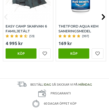
EASY CAMP SKARVAN 6
THETFORD AQUA KEM
FAMILJETÄLT
SANERINGSMEDEL
(59)
(997)
4 995 kr
169 kr
KÖP
KÖP
BESTÄLL
IDAG
SÅ SKICKAR VI PÅ
MÅNDAG
PRISGARANTI
60 DAGAR ÖPPET KÖP