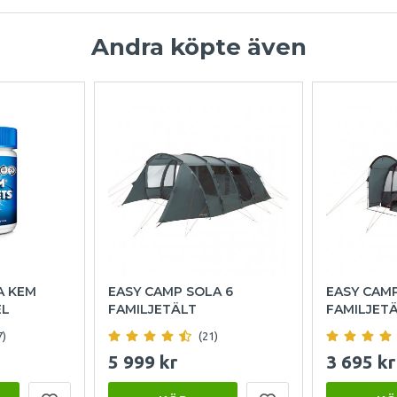
Andra köpte även
A KEM
EASY CAMP SOLA 6
EASY CAM
EL
FAMILJETÄLT
FAMILJET
7)
(21)
5 999 kr
3 695 kr