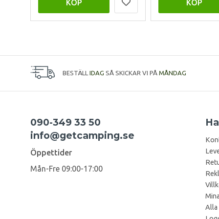
KÖP
KÖP
BESTÄLL
IDAG
SÅ SKICKAR VI PÅ
MÅNDAG
090-349 33 50
Ha
info@getcamping.se
Kon
Leve
Öppettider
Retu
Mån-Fre 09:00-17:00
Rek
Vill
Mina
Alla
Logg