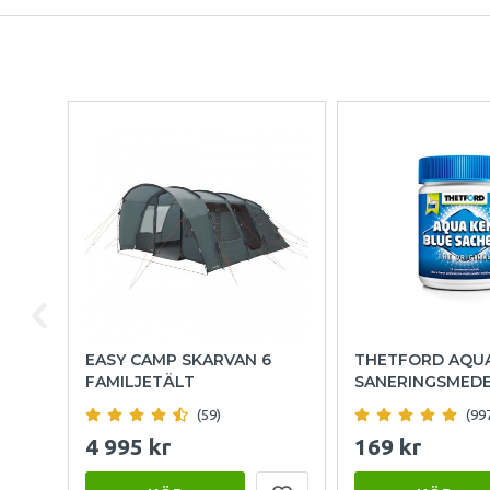
EASY CAMP SKARVAN 6
THETFORD AQU
FAMILJETÄLT
SANERINGSMED
(59)
(99
4 995 kr
169 kr