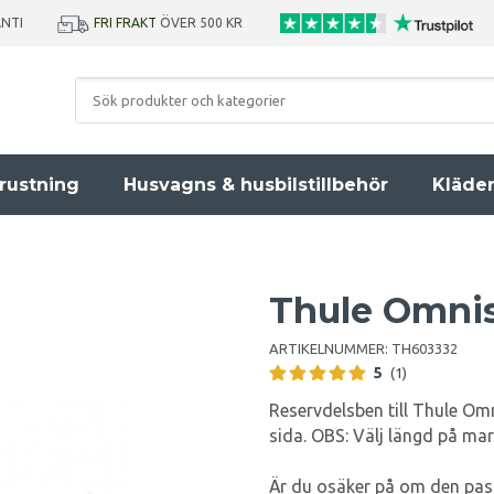
ANTI
FRI FRAKT
ÖVER 500 KR
rustning
Husvagns & husbilstillbehör
Kläde
Thule Omnis
ARTIKELNUMMER:
TH603332
5
(1)
Reservdelsben till Thule Om
sida. OBS: Välj längd på mar
Är du osäker på om den pass