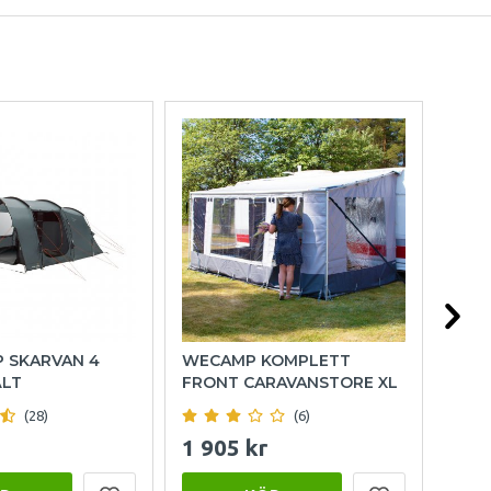
P SKARVAN 4
WECAMP KOMPLETT
HOL
ÄLT
FRONT CARAVANSTORE XL
(28)
(6)
1 905 kr
999