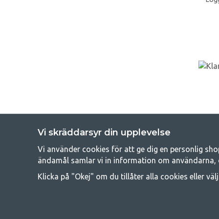
Vi skräddarsyr din upplevelse
Vi använder cookies för att ge dig en personlig sho
Get
ändamål samlar vi in information om användarna, 
Att campa kan antingen vara en livsstil eller ett sätt att samla fam
Klicka på "Okej" om du tillåter alla cookies eller väl
råd med att campa så därför erbjuder vi riktigt bra priser
campingutrustningen gälland