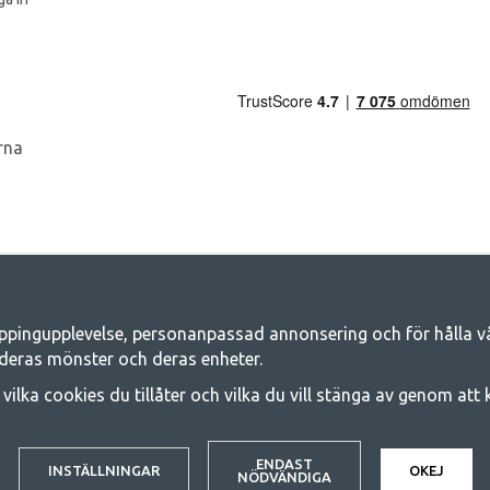
ppingupplevelse, personanpassad annonsering och för hålla våra
Camping.se - Din butik för camping och ut
deras mönster och deras enheter.
iljen för ett gemensamt äventyr. Oavsett vilken kategori du tillhör hittar du a
j vilka cookies du tillåter och vilka du vill stänga av genom att
 på familjetält, husvagnstält och all annan utrustning för camping och frilufts
e kvalitet och funktionalitet. Ta gärna kontakt med oss om det är något du sa
© 2020 GetCamping. All rights reserved.
ENDAST
INSTÄLLNINGAR
OKEJ
NÖDVÄNDIGA