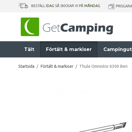
BESTÄLL
IDAG
SÅ SKICKAR VI PÅ
MÅNDAG
PRISGAR
Tält
Förtält & markiser
Campingut
Startsida
/
Förtält & markiser
/
Thule Omnistor 6300 Ben