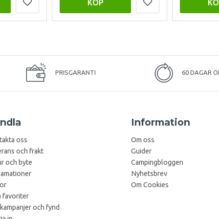
KÖP
KÖ
PRISGARANTI
60 DAGAR Ö
ndla
Information
takta oss
Om oss
rans och frakt
Guider
r och byte
Campingbloggen
lamationer
Nyhetsbrev
kor
Om Cookies
 favoriter
 kampanjer och fynd
a in