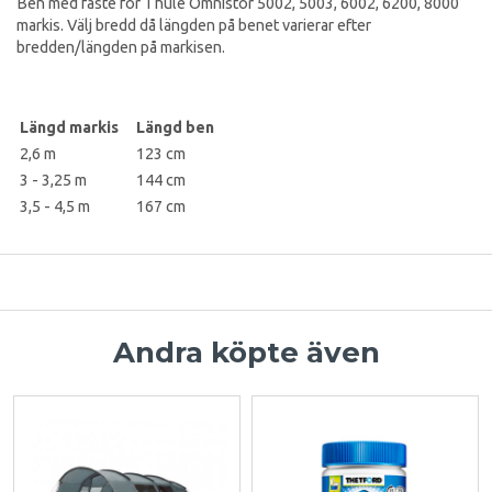
Ben med fäste för Thule Omnistor 5002, 5003, 6002, 6200, 8000
markis. Välj bredd då längden på benet varierar efter
bredden/längden på markisen.
Längd markis
Längd ben
2,6 m
123 cm
3 - 3,25 m
144 cm
3,5 - 4,5 m
167 cm
Andra köpte även